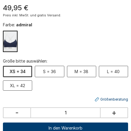
49
,
95
€
Preis inkl. MwSt. und gratis Versand.
Farbe:
admiral
Größe bitte auswählen:
XS = 34
S = 36
M = 38
L = 40
XL = 42
Größenberatung
-
+
In den Warenkorb