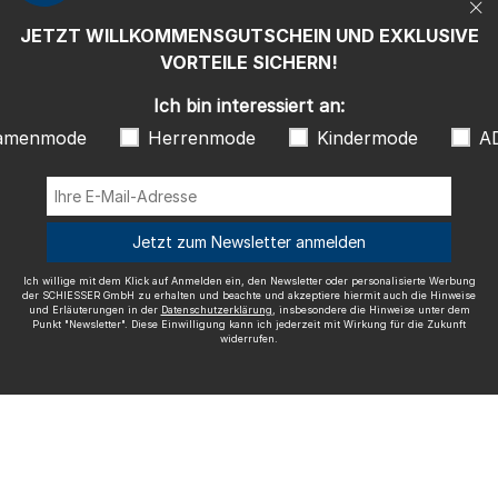
"Newsletter". Diese Einwilligung kann ich jederzeit mit Wirkung für die
Zukunft widerrufen.
JETZT WILLKOMMENSGUTSCHEIN UND EXKLUSIVE
Wir versenden mit
VORTEILE SICHERN!
Ich bin interessiert an:
amenmode
Herrenmode
Kindermode
A
Ausgezeichnete Qualität
Jetzt zum Newsletter anmelden
Ich willige mit dem Klick auf Anmelden ein, den Newsletter oder personalisierte Werbung
der SCHIESSER GmbH zu erhalten und beachte und akzeptiere hiermit auch die Hinweise
und Erläuterungen in der
Datenschutzerklärung
, insbesondere die Hinweise unter dem
Mehr Informationen zu unseren Bewertungen
Punkt "Newsletter". Diese Einwilligung kann ich jederzeit mit Wirkung für die Zukunft
widerrufen.
Impressum
AGB
Widerrufsrecht
Datenschutz
Barrierefreiheit
© SCHIESSER 2026.
Schützenstraße 18
78315 Radolfzell Deutschland