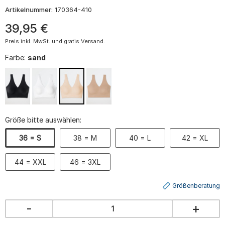
Artikelnummer:
170364-410
39
,
95
€
Preis inkl. MwSt. und gratis Versand.
Farbe:
sand
Größe bitte auswählen:
36 = S
38 = M
40 = L
42 = XL
44 = XXL
46 = 3XL
Größenberatung
-
+