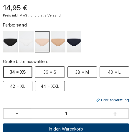
14
,
95
€
Preis inkl. MwSt. und gratis Versand.
Farbe:
sand
Größe bitte auswählen:
34 = XS
36 = S
38 = M
40 = L
42 = XL
44 = XXL
Größenberatung
-
+
In den Warenkorb