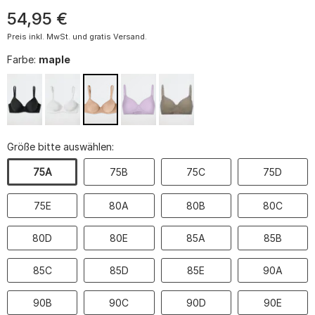
54
,
95
€
Preis inkl. MwSt. und gratis Versand.
Farbe:
maple
Größe bitte auswählen:
75A
75B
75C
75D
75E
80A
80B
80C
80D
80E
85A
85B
85C
85D
85E
90A
90B
90C
90D
90E