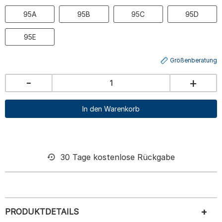
95A
95B
95C
95D
95E
Größenberatung
-
+
In den Warenkorb
30 Tage kostenlose Rückgabe
PRODUKTDETAILS