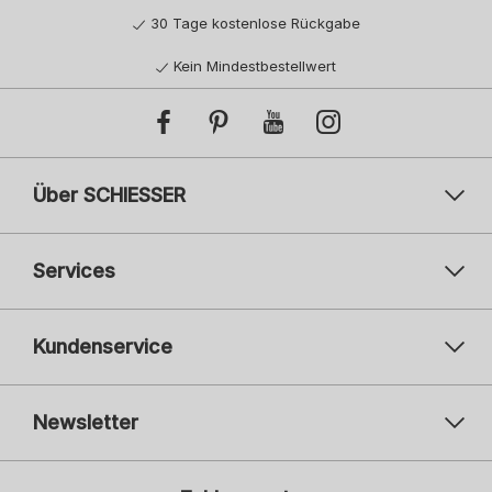
30 Tage kostenlose Rückgabe
Kein Mindestbestellwert
Über SCHIESSER
Services
Kundenservice
Newsletter
Ihre E-Mail-Adresse
Ihre