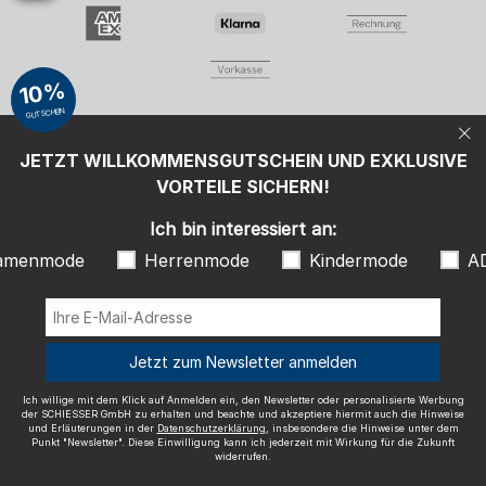
Damenmode
Herrenmode
Kindermode
ADIDAS
Ich willige mit dem Klick auf Anmelden ein, den Newsletter oder
10%
personalisierte Werbung der SCHIESSER GmbH zu erhalten und
beachte und akzeptiere hiermit auch die Hinweise und Erläuterungen in
GUTSCHEIN
der
Datenschutzerklärung
, insbesondere die Hinweise unter dem Punkt
"Newsletter". Diese Einwilligung kann ich jederzeit mit Wirkung für die
Zukunft widerrufen.
JETZT WILLKOMMENSGUTSCHEIN UND EXKLUSIVE
Wir versenden mit
VORTEILE SICHERN!
Ich bin interessiert an:
amenmode
Herrenmode
Kindermode
A
Ausgezeichnete Qualität
Jetzt zum Newsletter anmelden
Ich willige mit dem Klick auf Anmelden ein, den Newsletter oder personalisierte Werbung
der SCHIESSER GmbH zu erhalten und beachte und akzeptiere hiermit auch die Hinweise
und Erläuterungen in der
Datenschutzerklärung
, insbesondere die Hinweise unter dem
Mehr Informationen zu unseren Bewertungen
Punkt "Newsletter". Diese Einwilligung kann ich jederzeit mit Wirkung für die Zukunft
widerrufen.