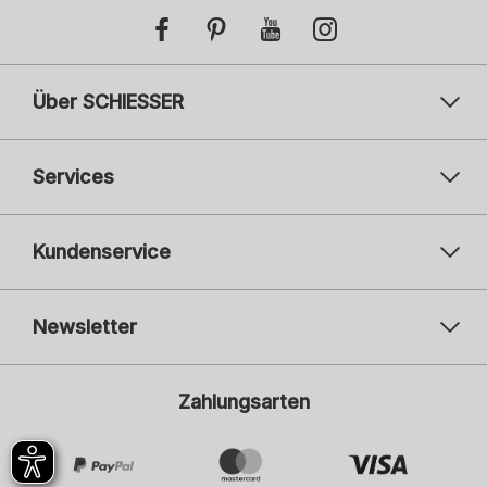
Über SCHIESSER
Services
Kundenservice
Newsletter
Ihre E-Mail-Adresse
Ihre
Zahlungsarten
Anmelden
Ich bin interessiert an: