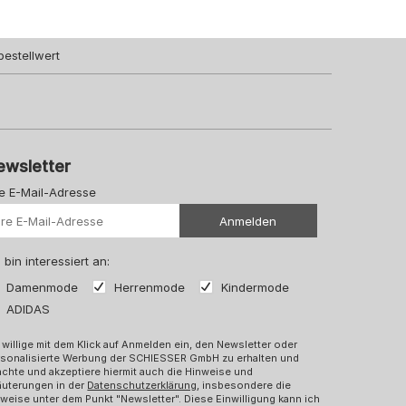
bestellwert
ewsletter
re E-Mail-Adresse
Ihre Url
Anmelden
 bin interessiert an:
Damenmode
Herrenmode
Kindermode
ADIDAS
 willige mit dem Klick auf Anmelden ein, den Newsletter oder
rsonalisierte Werbung der SCHIESSER GmbH zu erhalten und
chte und akzeptiere hiermit auch die Hinweise und
äuterungen in der
Datenschutzerklärung
, insbesondere die
weise unter dem Punkt "Newsletter". Diese Einwilligung kann ich