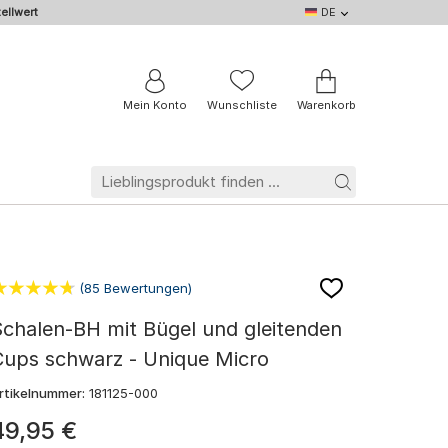
ellwert
DE
DE
EN
IT
NL
BE
FR
Mein Konto
Wunschliste
Warenkorb
(85 Bewertungen)
chalen-BH mit Bügel und gleitenden
Cups schwarz - Unique Micro
rtikelnummer:
181125-000
49
,
95
€