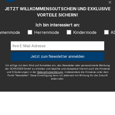
"Newsletter". Diese Einwilligung kann ich jederzeit mit Wirkung für die
Zukunft widerrufen.
JETZT WILLKOMMENSGUTSCHEIN UND EXKLUSIVE
Wir versenden mit
VORTEILE SICHERN!
Ich bin interessiert an:
amenmode
Herrenmode
Kindermode
A
Ausgezeichnete Qualität
Jetzt zum Newsletter anmelden
Ich willige mit dem Klick auf Anmelden ein, den Newsletter oder personalisierte Werbung
der SCHIESSER GmbH zu erhalten und beachte und akzeptiere hiermit auch die Hinweise
und Erläuterungen in der
Datenschutzerklärung
, insbesondere die Hinweise unter dem
Mehr Informationen zu unseren Bewertungen
Punkt "Newsletter". Diese Einwilligung kann ich jederzeit mit Wirkung für die Zukunft
widerrufen.
Impressum
AGB
Widerrufsrecht
Datenschutz
Barrierefreiheit
© SCHIESSER 2026.
Schützenstraße 18
78315 Radolfzell Deutschland