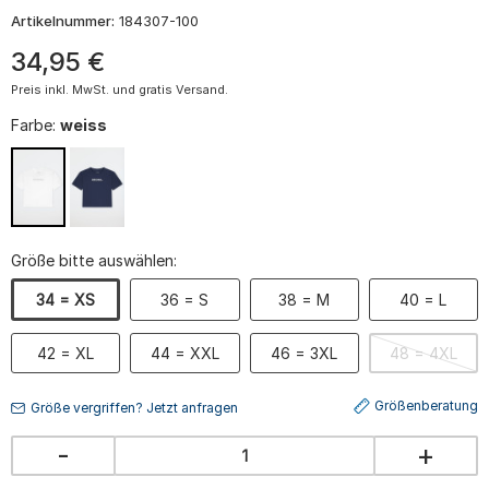
Artikelnummer:
184307-100
34
,
95
€
Preis inkl. MwSt. und gratis Versand.
Farbe:
weiss
Größe bitte auswählen:
34 = XS
36 = S
38 = M
40 = L
42 = XL
44 = XXL
46 = 3XL
48 = 4XL
Größenberatung
Größe vergriffen? Jetzt anfragen
-
+