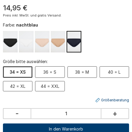
14
,
95
€
Preis inkl. MwSt. und gratis Versand.
Farbe:
nachtblau
Größe bitte auswählen:
34 = XS
36 = S
38 = M
40 = L
42 = XL
44 = XXL
Größenberatung
-
+
In den Warenkorb