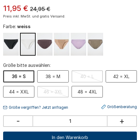
11
,
95
€
24,95
€
Preis inkl. MwSt. und gratis Versand.
Farbe:
weiss
Größe bitte auswählen:
36 = S
38 = M
40 = L
42 = XL
44 = XXL
46 = 3XL
48 = 4XL
Größenberatung
Größe vergriffen? Jetzt anfragen
-
+
In den Warenkorb