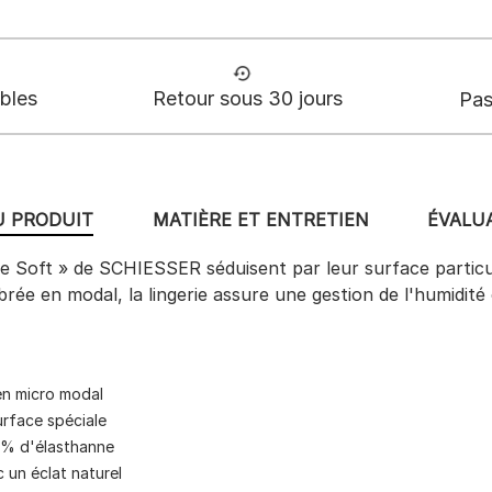
ables
Retour sous 30 jours
Pas
U PRODUIT
MATIÈRE ET ENTRETIEN
ÉVALUA
 Soft » de SCHIESSER séduisent par leur surface particuliè
brée en modal, la lingerie assure une gestion de l'humidité
 en micro modal
urface spéciale
 % d'élasthanne
c un éclat naturel