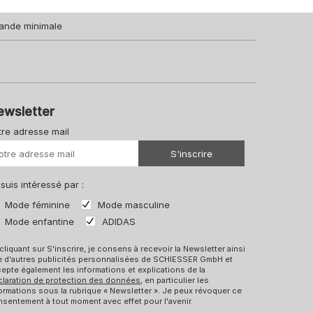
ande minimale
ewsletter
tre adresse mail
Votre URL
S'inscrire
 suis intéressé par :
Mode féminine
Mode masculine
Mode enfantine
ADIDAS
cliquant sur S'inscrire, je consens à recevoir la Newsletter ainsi
e d'autres publicités personnalisées de SCHIESSER GmbH et
epte également les informations et explications de la
claration de protection des données
, en particulier les
ormations sous la rubrique « Newsletter ». Je peux révoquer ce
sentement à tout moment avec effet pour l'avenir.