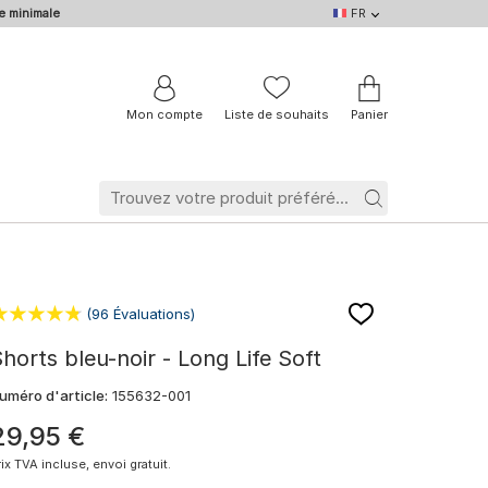
e minimale
FR
FR
DE
EN
IT
NL
BE
Mon compte
Liste de souhaits
Panier
(96 Évaluations)
horts bleu-noir - Long Life Soft
uméro d'article:
155632-001
29
,
95
€
rix TVA incluse, envoi gratuit.