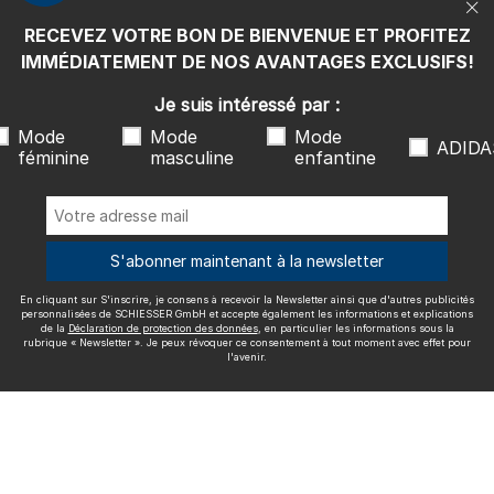
rubrique « Newsletter ». Je peux révoquer ce consentement à tout
moment avec effet pour l'avenir.
RECEVEZ VOTRE BON DE BIENVENUE ET PROFITEZ
Nous livrons avec
IMMÉDIATEMENT DE NOS AVANTAGES EXCLUSIFS!
Je suis intéressé par :
Mode
Mode
Mode
ADIDA
féminine
masculine
enfantine
Excellente qualité
S'abonner maintenant à la newsletter
En cliquant sur S'inscrire, je consens à recevoir la Newsletter ainsi que d'autres publicités
Plus d'informations sur nos évaluations
personnalisées de SCHIESSER GmbH et accepte également les informations et explications
de la
Déclaration de protection des données
, en particulier les informations sous la
rubrique « Newsletter ». Je peux révoquer ce consentement à tout moment avec effet pour
l'avenir.
Mentions légales
CGV
Droit de rétractation
Politique de
confidentialité
Accessibility
© SCHIESSER 2026.
Schützenstraße 18
78315 Radolfzell Allemagne