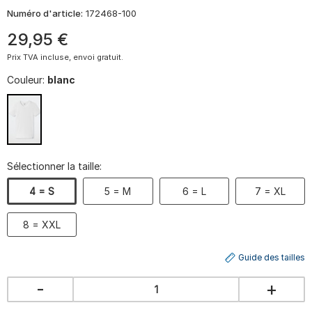
Numéro d'article:
172468-100
29
,
95
€
Prix TVA incluse, envoi gratuit.
Couleur:
blanc
Sélectionner la taille:
4 = S
5 = M
6 = L
7 = XL
8 = XXL
Guide des tailles
-
+