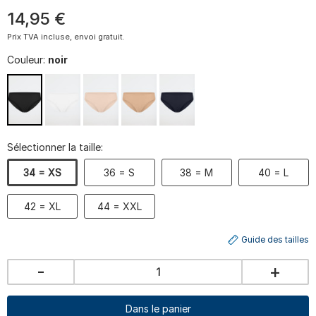
14
,
95
€
Prix TVA incluse, envoi gratuit.
Couleur:
noir
Sélectionner la taille:
34 = XS
36 = S
38 = M
40 = L
42 = XL
44 = XXL
Guide des tailles
-
+
Dans le panier