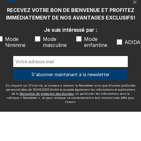
rubrique « Newsletter ». Je peux révoquer ce consentement à tout
moment avec effet pour l'avenir.
RECEVEZ VOTRE BON DE BIENVENUE ET PROFITEZ
Nous livrons avec
IMMÉDIATEMENT DE NOS AVANTAGES EXCLUSIFS!
Je suis intéressé par :
Mode
Mode
Mode
ADIDA
féminine
masculine
enfantine
Excellente qualité
S'abonner maintenant à la newsletter
En cliquant sur S'inscrire, je consens à recevoir la Newsletter ainsi que d'autres publicités
Plus d'informations sur nos évaluations
personnalisées de SCHIESSER GmbH et accepte également les informations et explications
de la
Déclaration de protection des données
, en particulier les informations sous la
rubrique « Newsletter ». Je peux révoquer ce consentement à tout moment avec effet pour
l'avenir.
Mentions légales
CGV
Droit de rétractation
Politique de
confidentialité
Accessibility
© SCHIESSER 2026.
Schützenstraße 18
78315 Radolfzell Allemagne