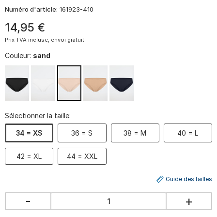
Numéro d'article:
161923-410
14
,
95
€
Prix TVA incluse, envoi gratuit.
Couleur:
sand
Sélectionner la taille:
34 = XS
36 = S
38 = M
40 = L
42 = XL
44 = XXL
Guide des tailles
-
+