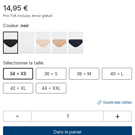
14
,
95
€
Prix TVA incluse, envoi gratuit.
Couleur:
noir
Sélectionner la taille:
34 = XS
36 = S
38 = M
40 = L
42 = XL
44 = XXL
Guide des tailles
-
+
Dans le panier