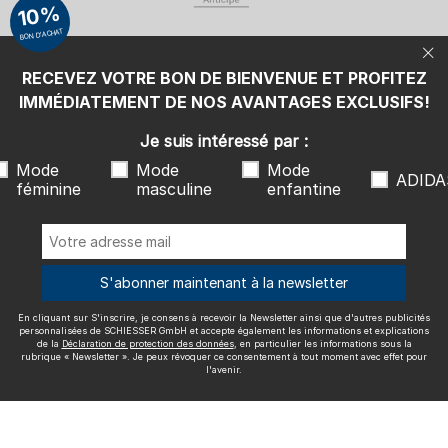
10%
d'autres publicités personnalisées de SCHIESSER GmbH et accepte
également les informations et explications de la
Déclaration de
BON D'ACHAT
protection des données
, en particulier les informations sous la
rubrique « Newsletter ». Je peux révoquer ce consentement à tout
moment avec effet pour l'avenir.
RECEVEZ VOTRE BON DE BIENVENUE ET PROFITEZ
Nous livrons avec
IMMÉDIATEMENT DE NOS AVANTAGES EXCLUSIFS!
Je suis intéressé par :
Mode
Mode
Mode
ADIDA
féminine
masculine
enfantine
Excellente qualité
S'abonner maintenant à la newsletter
En cliquant sur S'inscrire, je consens à recevoir la Newsletter ainsi que d'autres publicités
Plus d'informations sur nos évaluations
personnalisées de SCHIESSER GmbH et accepte également les informations et explications
de la
Déclaration de protection des données
, en particulier les informations sous la
rubrique « Newsletter ». Je peux révoquer ce consentement à tout moment avec effet pour
l'avenir.
Mentions légales
CGV
Droit de rétractation
Politique de
confidentialité
Accessibility
© SCHIESSER 2026.