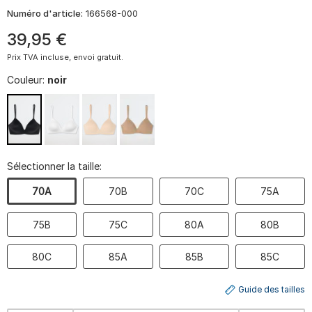
Numéro d'article:
166568-000
39
,
95
€
Prix TVA incluse, envoi gratuit.
Couleur:
noir
Sélectionner la taille:
70A
70B
70C
75A
75B
75C
80A
80B
80C
85A
85B
85C
Guide des tailles