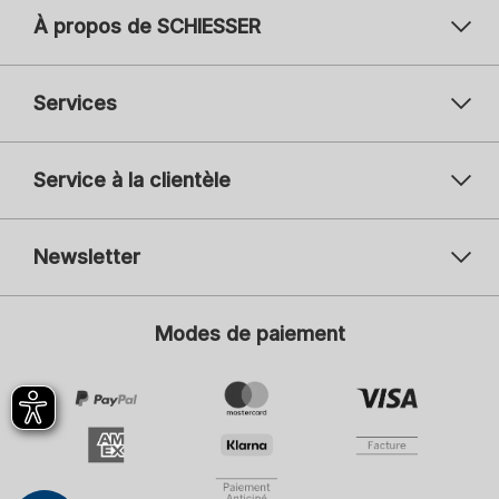
À propos de SCHIESSER
Services
Service à la clientèle
Newsletter
Votre adresse mail
Vot
Modes de paiement
S'inscrire
Je suis intéressé par :
Mode féminine
Mode masculine
Mode enfantine
ADIDAS
En cliquant sur S'inscrire, je consens à recevoir la Newsletter ainsi que