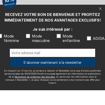
10%
également les informations et explications de la
Déclaration de
BON D'ACHAT
protection des données
, en particulier les informations sous la
rubrique « Newsletter ». Je peux révoquer ce consentement à tout
moment avec effet pour l'avenir.
RECEVEZ VOTRE BON DE BIENVENUE ET PROFITEZ
Nous livrons avec
IMMÉDIATEMENT DE NOS AVANTAGES EXCLUSIFS!
Je suis intéressé par :
Mode
Mode
Mode
ADIDA
féminine
masculine
enfantine
Excellente qualité
S'abonner maintenant à la newsletter
En cliquant sur S'inscrire, je consens à recevoir la Newsletter ainsi que d'autres publicités
Plus d'informations sur nos évaluations
personnalisées de SCHIESSER GmbH et accepte également les informations et explications
de la
Déclaration de protection des données
, en particulier les informations sous la
rubrique « Newsletter ». Je peux révoquer ce consentement à tout moment avec effet pour
l'avenir.
Mentions légales
CGV
Droit de rétractation
Politique de
confidentialité
Accessibility
© SCHIESSER 2026.
Schützenstraße 18