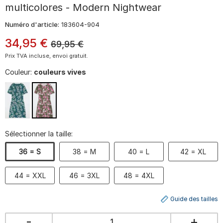
multicolores - Modern Nightwear
Numéro d'article:
183604-904
34
,
95
€
69,95
€
Prix TVA incluse, envoi gratuit.
Couleur:
couleurs vives
Sélectionner la taille:
36 = S
38 = M
40 = L
42 = XL
44 = XXL
46 = 3XL
48 = 4XL
Guide des tailles
-
+