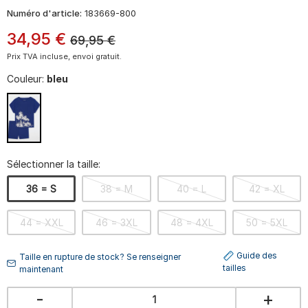
Numéro d'article:
183669-800
34
,
95
€
69,95
€
Prix TVA incluse, envoi gratuit.
Couleur:
bleu
Sélectionner la taille:
36 = S
38 = M
40 = L
42 = XL
44 = XXL
46 = 3XL
48 = 4XL
50 = 5XL
Guide des
Taille en rupture de stock? Se renseigner
tailles
maintenant
-
+