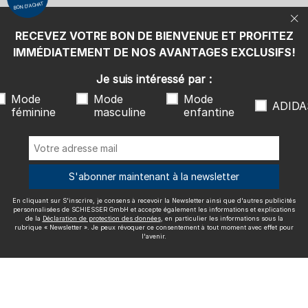
BON D'ACHAT
protection des données
, en particulier les informations sous la
rubrique « Newsletter ». Je peux révoquer ce consentement à tout
moment avec effet pour l'avenir.
RECEVEZ VOTRE BON DE BIENVENUE ET PROFITEZ
Nous livrons avec
IMMÉDIATEMENT DE NOS AVANTAGES EXCLUSIFS!
Je suis intéressé par :
Mode
Mode
Mode
ADIDA
féminine
masculine
enfantine
Excellente qualité
S'abonner maintenant à la newsletter
En cliquant sur S'inscrire, je consens à recevoir la Newsletter ainsi que d'autres publicités
Plus d'informations sur nos évaluations
personnalisées de SCHIESSER GmbH et accepte également les informations et explications
de la
Déclaration de protection des données
, en particulier les informations sous la
rubrique « Newsletter ». Je peux révoquer ce consentement à tout moment avec effet pour
l'avenir.
Mentions légales
CGV
Droit de rétractation
Politique de
confidentialité
Accessibility
© SCHIESSER 2026.
Schützenstraße 18