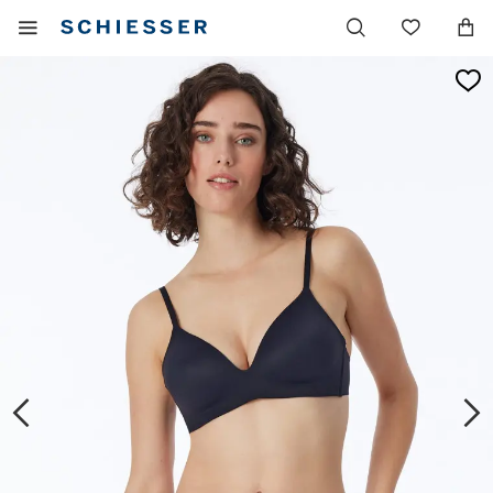
Navigation
Afficher
Liste
principale
le
de
menu
souhai
mobile