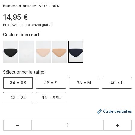
Numéro d'article:
161923-804
14
,
95
€
Prix TVA incluse, envoi gratuit.
Couleur:
bleu nuit
Sélectionner la taille:
34 = XS
36 = S
38 = M
40 = L
42 = XL
44 = XXL
Guide des tailles
-
+