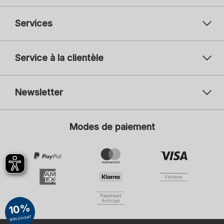
Services
Service à la clientèle
Newsletter
Votre adresse mail
Vot
Modes de paiement
S'inscrire
Je suis intéressé par :
Mode féminine
Mode masculine
Mode enfantine
ADIDAS
En cliquant sur S'inscrire, je consens à recevoir la Newsletter ainsi que
10%
d'autres publicités personnalisées de SCHIESSER GmbH et accepte
également les informations et explications de la
Déclaration de
BON D'ACHAT
protection des données
, en particulier les informations sous la