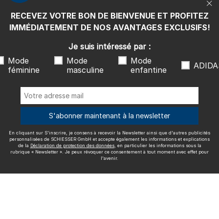
rubrique « Newsletter ». Je peux révoquer ce consentement à tout
moment avec effet pour l'avenir.
RECEVEZ VOTRE BON DE BIENVENUE ET PROFITEZ
Nous livrons avec
IMMÉDIATEMENT DE NOS AVANTAGES EXCLUSIFS!
Je suis intéressé par :
Mode
Mode
Mode
ADIDA
féminine
masculine
enfantine
Excellente qualité
S'abonner maintenant à la newsletter
En cliquant sur S'inscrire, je consens à recevoir la Newsletter ainsi que d'autres publicités
Plus d'informations sur nos évaluations
personnalisées de SCHIESSER GmbH et accepte également les informations et explications
de la
Déclaration de protection des données
, en particulier les informations sous la
rubrique « Newsletter ». Je peux révoquer ce consentement à tout moment avec effet pour
l'avenir.
Mentions légales
CGV
Droit de rétractation
Politique de
confidentialité
Accessibility
© SCHIESSER 2026.
Schützenstraße 18
78315 Radolfzell Allemagne