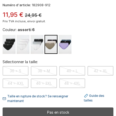
Numéro d'article:
182908-912
11
,
95
€
24,95
€
Prix TVA incluse, envoi gratuit.
Couleur:
assorti 6
Sélectionner la taille:
36 = S
38 = M
40 = L
42 = XL
44 = XXL
46 = 3XL
48 = 4XL
Guide des
Taille en rupture de stock? Se renseigner
tailles
maintenant
Pas en stock