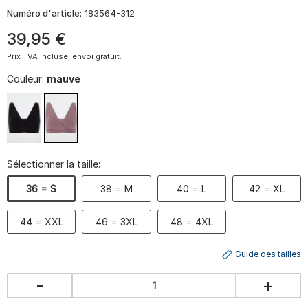
Numéro d'article:
183564-312
39
,
95
€
Prix TVA incluse, envoi gratuit.
Couleur:
mauve
Sélectionner la taille:
36 = S
38 = M
40 = L
42 = XL
44 = XXL
46 = 3XL
48 = 4XL
Guide des tailles
-
+