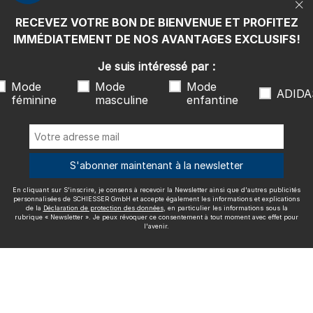
rubrique « Newsletter ». Je peux révoquer ce consentement à tout
moment avec effet pour l'avenir.
RECEVEZ VOTRE BON DE BIENVENUE ET PROFITEZ
Nous livrons avec
IMMÉDIATEMENT DE NOS AVANTAGES EXCLUSIFS!
Je suis intéressé par :
Mode
Mode
Mode
ADIDA
féminine
masculine
enfantine
Excellente qualité
S'abonner maintenant à la newsletter
En cliquant sur S'inscrire, je consens à recevoir la Newsletter ainsi que d'autres publicités
Plus d'informations sur nos évaluations
personnalisées de SCHIESSER GmbH et accepte également les informations et explications
de la
Déclaration de protection des données
, en particulier les informations sous la
rubrique « Newsletter ». Je peux révoquer ce consentement à tout moment avec effet pour
l'avenir.
Mentions légales
CGV
Droit de rétractation
Politique de
confidentialité
Accessibility
© SCHIESSER 2026.
Schützenstraße 18
78315 Radolfzell Allemagne