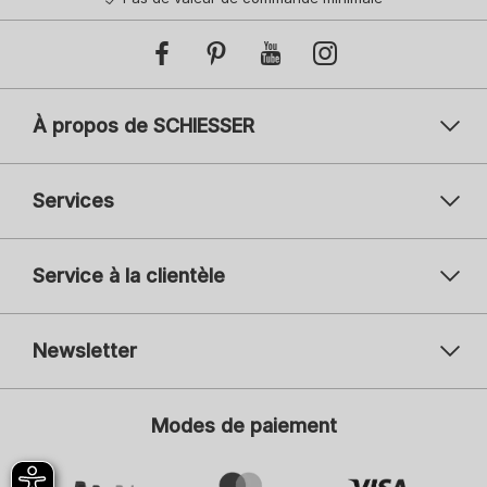
À propos de SCHIESSER
Services
Service à la clientèle
Newsletter
Votre adresse mail
Vot
Modes de paiement
S'inscrire
Je suis intéressé par :