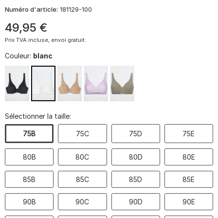
Numéro d'article:
181129-100
49
,
95
€
Prix TVA incluse, envoi gratuit.
Couleur:
blanc
Sélectionner la taille:
75B
75C
75D
75E
80B
80C
80D
80E
85B
85C
85D
85E
90B
90C
90D
90E