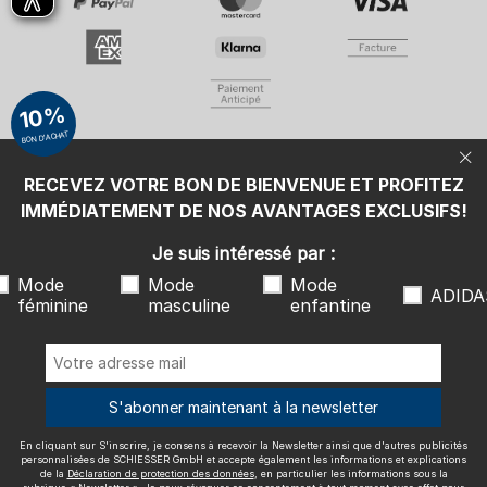
Mode féminine
Mode masculine
Mode enfantine
ADIDAS
En cliquant sur S'inscrire, je consens à recevoir la Newsletter ainsi que
10%
d'autres publicités personnalisées de SCHIESSER GmbH et accepte
également les informations et explications de la
Déclaration de
BON D'ACHAT
protection des données
, en particulier les informations sous la
rubrique « Newsletter ». Je peux révoquer ce consentement à tout
moment avec effet pour l'avenir.
RECEVEZ VOTRE BON DE BIENVENUE ET PROFITEZ
Nous livrons avec
IMMÉDIATEMENT DE NOS AVANTAGES EXCLUSIFS!
Je suis intéressé par :
Mode
Mode
Mode
ADIDA
féminine
masculine
enfantine
Excellente qualité
S'abonner maintenant à la newsletter
En cliquant sur S'inscrire, je consens à recevoir la Newsletter ainsi que d'autres publicités
Plus d'informations sur nos évaluations
personnalisées de SCHIESSER GmbH et accepte également les informations et explications
de la
Déclaration de protection des données
, en particulier les informations sous la