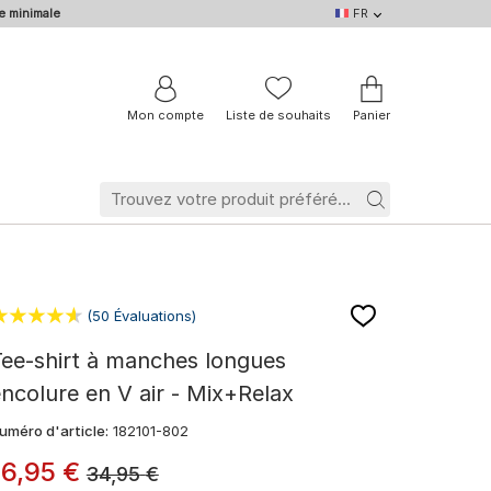
e minimale
FR
FR
DE
EN
IT
NL
BE
Mon compte
Liste de souhaits
Panier
(50 Évaluations)
ee-shirt à manches longues
ncolure en V air - Mix+Relax
uméro d'article:
182101-802
16
,
95
€
34,95
€