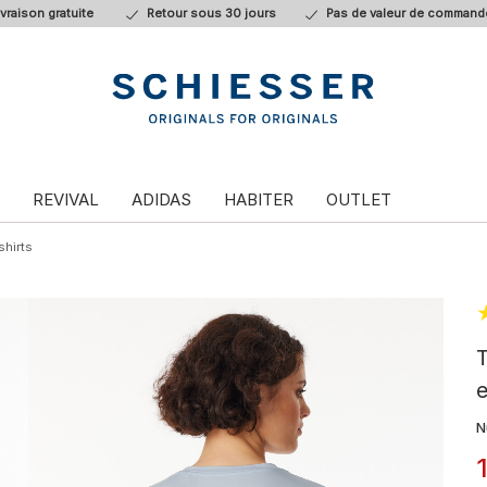
ivraison gratuite
Retour sous 30 jours
Pas de valeur de command
REVIVAL
ADIDAS
HABITER
OUTLET
shirts
T
e
N