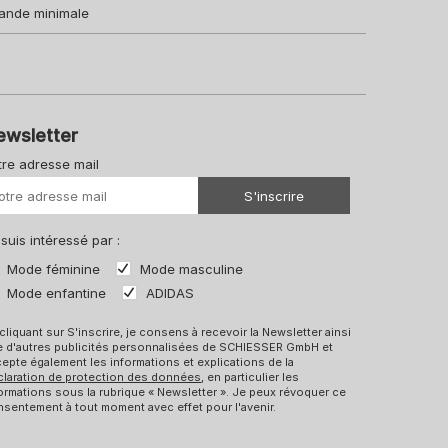
ande minimale
ewsletter
tre adresse mail
Votre URL
S'inscrire
 suis intéressé par :
Mode féminine
Mode masculine
Mode enfantine
ADIDAS
cliquant sur S'inscrire, je consens à recevoir la Newsletter ainsi
e d'autres publicités personnalisées de SCHIESSER GmbH et
epte également les informations et explications de la
claration de protection des données
, en particulier les
ormations sous la rubrique « Newsletter ». Je peux révoquer ce
sentement à tout moment avec effet pour l'avenir.