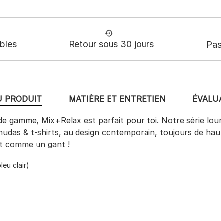
ables
Retour sous 30 jours
Pas
U PRODUIT
MATIÈRE ET ENTRETIEN
ÉVALUA
aut de gamme, Mix+Relax est parfait pour toi. Notre série l
mudas & t-shirts, au design contemporain, toujours de ha
nt comme un gant !
eu clair)