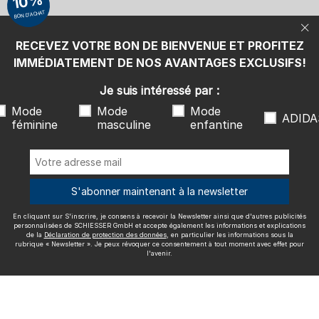
10%
également les informations et explications de la
Déclaration de
BON D'ACHAT
protection des données
, en particulier les informations sous la
rubrique « Newsletter ». Je peux révoquer ce consentement à tout
moment avec effet pour l'avenir.
RECEVEZ VOTRE BON DE BIENVENUE ET PROFITEZ
Nous livrons avec
IMMÉDIATEMENT DE NOS AVANTAGES EXCLUSIFS!
Je suis intéressé par :
Mode
Mode
Mode
ADIDA
féminine
masculine
enfantine
Excellente qualité
S'abonner maintenant à la newsletter
En cliquant sur S'inscrire, je consens à recevoir la Newsletter ainsi que d'autres publicités
Plus d'informations sur nos évaluations
personnalisées de SCHIESSER GmbH et accepte également les informations et explications
de la
Déclaration de protection des données
, en particulier les informations sous la
rubrique « Newsletter ». Je peux révoquer ce consentement à tout moment avec effet pour
l'avenir.
Mentions légales
CGV
Droit de rétractation
Politique de
confidentialité
Accessibility
© SCHIESSER 2026.
Schützenstraße 18