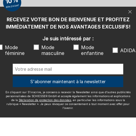
10%
également les informations et explications de la
Déclaration de
BON D'ACHAT
protection des données
, en particulier les informations sous la
rubrique « Newsletter ». Je peux révoquer ce consentement à tout
moment avec effet pour l'avenir.
RECEVEZ VOTRE BON DE BIENVENUE ET PROFITEZ
Nous livrons avec
IMMÉDIATEMENT DE NOS AVANTAGES EXCLUSIFS!
Je suis intéressé par :
Mode
Mode
Mode
ADIDA
féminine
masculine
enfantine
Excellente qualité
S'abonner maintenant à la newsletter
En cliquant sur S'inscrire, je consens à recevoir la Newsletter ainsi que d'autres publicités
Plus d'informations sur nos évaluations
personnalisées de SCHIESSER GmbH et accepte également les informations et explications
de la
Déclaration de protection des données
, en particulier les informations sous la
rubrique « Newsletter ». Je peux révoquer ce consentement à tout moment avec effet pour
l'avenir.
Mentions légales
CGV
Droit de rétractation
Politique de
confidentialité
Accessibility
© SCHIESSER 2026.
Schützenstraße 18