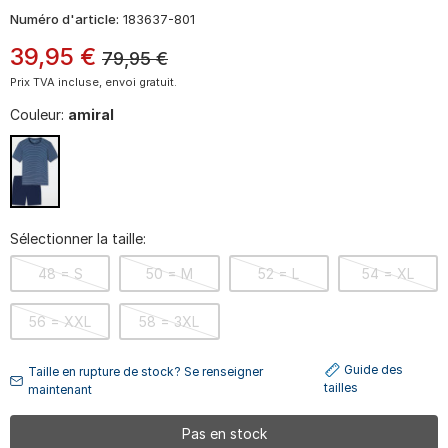
Numéro d'article:
183637-801
39
,
95
€
79,95
€
Prix TVA incluse, envoi gratuit.
Couleur:
amiral
Sélectionner la taille:
48 = S
50 = M
52 = L
54 = XL
56 = XXL
58 = 3XL
Guide des
Taille en rupture de stock? Se renseigner
tailles
maintenant
Pas en stock