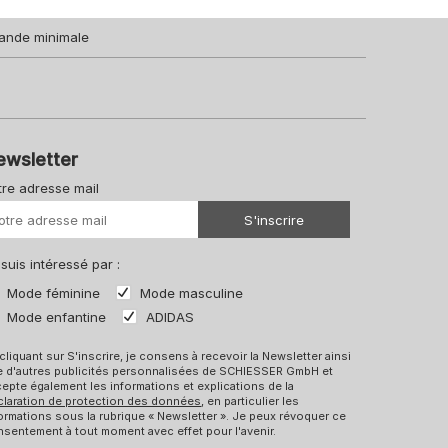
ande minimale
ewsletter
tre adresse mail
Votre URL
S'inscrire
 suis intéressé par :
Mode féminine
Mode masculine
Mode enfantine
ADIDAS
cliquant sur S'inscrire, je consens à recevoir la Newsletter ainsi
e d'autres publicités personnalisées de SCHIESSER GmbH et
epte également les informations et explications de la
claration de protection des données
, en particulier les
ormations sous la rubrique « Newsletter ». Je peux révoquer ce
sentement à tout moment avec effet pour l'avenir.