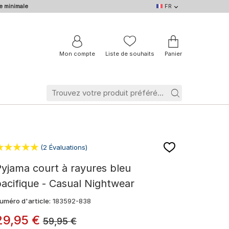
e minimale
FR
FR
DE
EN
IT
NL
BE
Mon compte
Liste de souhaits
Panier
(2 Évaluations)
yjama court à rayures bleu
acifique - Casual Nightwear
uméro d'article:
183592-838
29
,
95
€
59,95
€