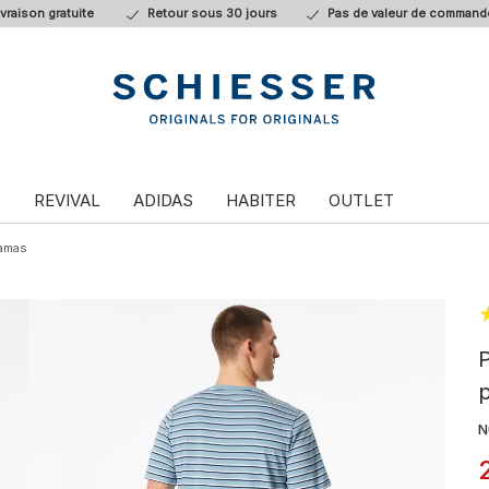
ivraison gratuite
Retour sous 30 jours
Pas de valeur de command
T
REVIVAL
ADIDAS
HABITER
OUTLET
amas
P
p
N