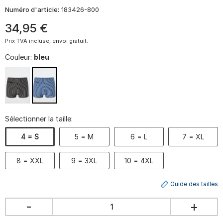
Numéro d'article:
183426-800
34
,
95
€
Prix TVA incluse, envoi gratuit.
Couleur:
bleu
Sélectionner la taille:
4 = S
5 = M
6 = L
7 = XL
8 = XXL
9 = 3XL
10 = 4XL
Guide des tailles
-
+