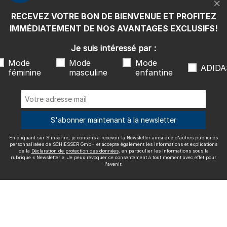
rubrique « Newsletter ». Je peux révoquer ce consentement à tout
moment avec effet pour l'avenir.
RECEVEZ VOTRE BON DE BIENVENUE ET PROFITEZ
Nous livrons avec
IMMÉDIATEMENT DE NOS AVANTAGES EXCLUSIFS!
Je suis intéressé par :
Mode
Mode
Mode
ADIDA
féminine
masculine
enfantine
Excellente qualité
S'abonner maintenant à la newsletter
En cliquant sur S'inscrire, je consens à recevoir la Newsletter ainsi que d'autres publicités
Plus d'informations sur nos évaluations
personnalisées de SCHIESSER GmbH et accepte également les informations et explications
de la
Déclaration de protection des données
, en particulier les informations sous la
rubrique « Newsletter ». Je peux révoquer ce consentement à tout moment avec effet pour
l'avenir.
Mentions légales
CGV
Droit de rétractation
Politique de
confidentialité
Accessibility
© SCHIESSER 2026.
Schützenstraße 18
78315 Radolfzell Allemagne