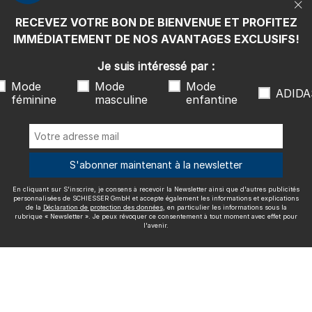
rubrique « Newsletter ». Je peux révoquer ce consentement à tout
moment avec effet pour l'avenir.
RECEVEZ VOTRE BON DE BIENVENUE ET PROFITEZ
Nous livrons avec
IMMÉDIATEMENT DE NOS AVANTAGES EXCLUSIFS!
Je suis intéressé par :
Mode
Mode
Mode
ADIDA
féminine
masculine
enfantine
Excellente qualité
S'abonner maintenant à la newsletter
En cliquant sur S'inscrire, je consens à recevoir la Newsletter ainsi que d'autres publicités
Plus d'informations sur nos évaluations
personnalisées de SCHIESSER GmbH et accepte également les informations et explications
de la
Déclaration de protection des données
, en particulier les informations sous la
rubrique « Newsletter ». Je peux révoquer ce consentement à tout moment avec effet pour
l'avenir.
Mentions légales
CGV
Droit de rétractation
Politique de
confidentialité
Accessibility
© SCHIESSER 2026.
Schützenstraße 18
78315 Radolfzell Allemagne