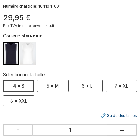
Numéro d'article:
164104-001
29
,
95
€
Prix TVA incluse, envoi gratuit.
Couleur:
bleu-noir
Sélectionner la taille:
4 = S
5 = M
6 = L
7 = XL
8 = XXL
Guide des tailles
-
+