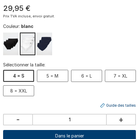
29
,
95
€
Prix TVA incluse, envoi gratuit.
Couleur:
blanc
Sélectionner la taille:
4 = S
5 = M
6 = L
7 = XL
8 = XXL
Guide des tailles
-
+
Dans le panier