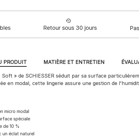
ables
Retour sous 30 jours
Pas
U PRODUIT
MATIÈRE ET ENTRETIEN
ÉVALUA
e Soft » de SCHIESSER séduit par sa surface particulièreme
ée en modal, cette lingerie assure une gestion de l'humidi
 en micro modal
urface spéciale
ne de 10 %
c un éclat naturel