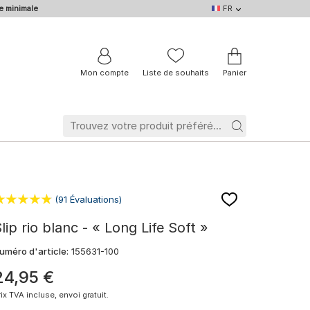
e minimale
FR
FR
DE
EN
IT
NL
BE
Mon compte
Liste de souhaits
Panier
(91 Évaluations)
lip rio blanc - « Long Life Soft »
uméro d'article:
155631-100
24
,
95
€
rix TVA incluse, envoi gratuit.