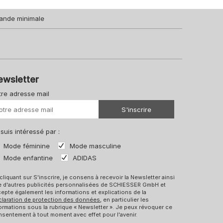
ande minimale
ewsletter
tre adresse mail
Votre URL
S'inscrire
 suis intéressé par :
Mode féminine
Mode masculine
Mode enfantine
ADIDAS
cliquant sur S'inscrire, je consens à recevoir la Newsletter ainsi
e d'autres publicités personnalisées de SCHIESSER GmbH et
epte également les informations et explications de la
claration de protection des données
, en particulier les
ormations sous la rubrique « Newsletter ». Je peux révoquer ce
sentement à tout moment avec effet pour l'avenir.