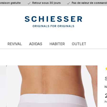
ivraison gratuite
Retour sous 30 jours
Pas de valeur de command
T
REVIVAL
ADIDAS
HABITER
OUTLET
S
N
P