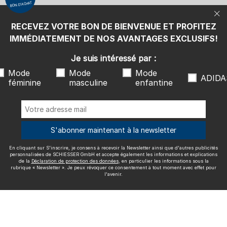
BON D'ACHAT
protection des données
, en particulier les informations sous la
rubrique « Newsletter ». Je peux révoquer ce consentement à tout
moment avec effet pour l'avenir.
RECEVEZ VOTRE BON DE BIENVENUE ET PROFITEZ
Nous livrons avec
IMMÉDIATEMENT DE NOS AVANTAGES EXCLUSIFS!
Je suis intéressé par :
Mode
Mode
Mode
ADIDA
féminine
masculine
enfantine
Excellente qualité
S'abonner maintenant à la newsletter
En cliquant sur S'inscrire, je consens à recevoir la Newsletter ainsi que d'autres publicités
Plus d'informations sur nos évaluations
personnalisées de SCHIESSER GmbH et accepte également les informations et explications
de la
Déclaration de protection des données
, en particulier les informations sous la
rubrique « Newsletter ». Je peux révoquer ce consentement à tout moment avec effet pour
l'avenir.
Mentions légales
CGV
Droit de rétractation
Politique de
confidentialité
Accessibility
© SCHIESSER 2026.
Schützenstraße 18