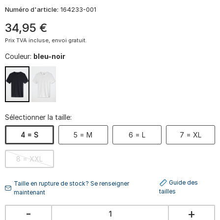
Numéro d'article:
164233-001
34
,
95
€
Prix TVA incluse, envoi gratuit.
Couleur:
bleu-noir
Sélectionner la taille:
4 = S
5 = M
6 = L
7 = XL
8 = XXL
Guide des
Taille en rupture de stock? Se renseigner
tailles
maintenant
-
+