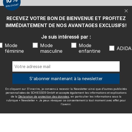
10%
également les informations et explications de la
Déclaration de
BON D'ACHAT
protection des données
, en particulier les informations sous la
rubrique « Newsletter ». Je peux révoquer ce consentement à tout
moment avec effet pour l'avenir.
RECEVEZ VOTRE BON DE BIENVENUE ET PROFITEZ
Nous livrons avec
IMMÉDIATEMENT DE NOS AVANTAGES EXCLUSIFS!
Je suis intéressé par :
Mode
Mode
Mode
ADIDA
féminine
masculine
enfantine
Excellente qualité
S'abonner maintenant à la newsletter
En cliquant sur S'inscrire, je consens à recevoir la Newsletter ainsi que d'autres publicités
Plus d'informations sur nos évaluations
personnalisées de SCHIESSER GmbH et accepte également les informations et explications
de la
Déclaration de protection des données
, en particulier les informations sous la
rubrique « Newsletter ». Je peux révoquer ce consentement à tout moment avec effet pour
l'avenir.
Mentions légales
CGV
Droit de rétractation
Politique de
confidentialité
Accessibility
© SCHIESSER 2026.
Schützenstraße 18