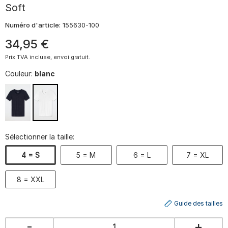
Soft
Numéro d'article:
155630-100
34
,
95
€
Prix TVA incluse, envoi gratuit.
Couleur:
blanc
Sélectionner la taille:
4 = S
5 = M
6 = L
7 = XL
8 = XXL
Guide des tailles
-
+