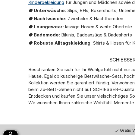
Kinderbekleidung
für Jungen und Mädchen sowie di
●
Unterwäsche
: Slips, BHs, Boxershorts, Unte
●
Nachtwäsche
: Zweiteiler & Nachthemden
●
Loungewear
: lässige Hosen & weite Oberteile
●
Bademode
: Bikinis, Badeanzüge & Badeshorts
●
Robuste Alltagskleidung
: Shirts & Hosen für 
SCHIESSER
Beschränken Sie sich für Ihr Wohlgefühl nicht nur
Hause. Egal ob kuschelige Bettwäsche-Sets, hoc
Kollektion werden Sie garantiert fündig. Verwöhn
beim Zu-Bett-Gehen nicht auf SCHIESSER-Qualität,
Entdecken und kaufen Sie unser vielschichtiges So
Wir wünschen Ihnen zahlreiche Wohlfühl-Momente m
Gratis 