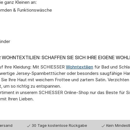
e ganz Kleinen an:
rhemden & Funktionswäsche
Kinder
 WOHNTEXTILIEN: SCHAFFEN SIE SICH IHRE EIGENE WOH
 auf Ihre Kleidung: Mit SCHIESSER
Wohntextilien
für Bad und Schla
hwertige Jersey-Spannbetttücher oder besonders saugfähige H
en Sie Ihre Haut mit weichem Frottee und zartem Satin. Verzich
 um so richtig zu entspannen.
rtiment in unserem SCHIESSER Online-Shop nur das Beste für Sie
it Ihren Lieben.
Versand
30 Tage kostenlose Rückgabe
Kein Mindest