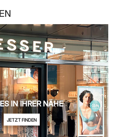
KEN
ES IN IHRER NÄHE
JETZT FINDEN