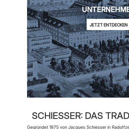
UNTERNEHM
JETZT ENTDECKEN
SCHIESSER: DAS TR
Gegründet 1875 von Jacques Schiesser in Radolfze