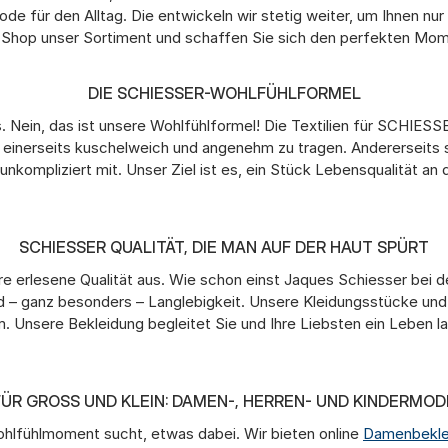
de für den Alltag. Die entwickeln wir stetig weiter, um Ihnen n
ine-Shop unser Sortiment und schaffen Sie sich den perfekten M
DIE SCHIESSER-WOHLFÜHLFORMEL
s. Nein, das ist unsere Wohlfühlformel! Die Textilien für SCH
 einerseits kuschelweich und angenehm zu tragen. Andererseits
nkompliziert mit. Unser Ziel ist es, ein Stück Lebensqualität 
SCHIESSER QUALITÄT, DIE MAN AUF DER HAUT SPÜRT
hre erlesene Qualität aus. Wie schon einst Jaques Schiesser bei
d – ganz besonders – Langlebigkeit. Unsere Kleidungsstücke und 
. Unsere Bekleidung begleitet Sie und Ihre Liebsten ein Leben la
FÜR GROSS UND KLEIN: DAMEN-, HERREN- UND KINDERMODE
ohlfühlmoment sucht, etwas dabei. Wir bieten online
Damenbekle