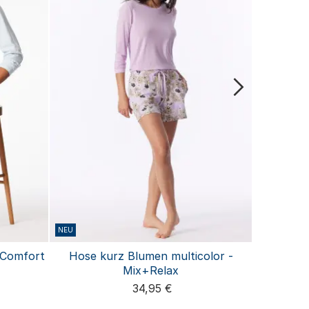
NEU
BASIC
- Comfort
Hose kurz Blumen multicolor -
Sportsl
Mix+Relax
Feinrip
34,95 €