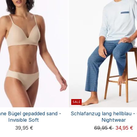
SALE
ne Bügel gepadded sand -
Schlafanzug lang hellblau 
Invisible Soft
Nightwear
39,95 €
69,95 €
34,95 €