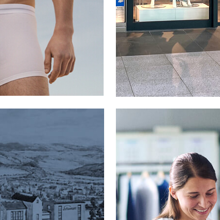
n:
ndermode
ADIDAS