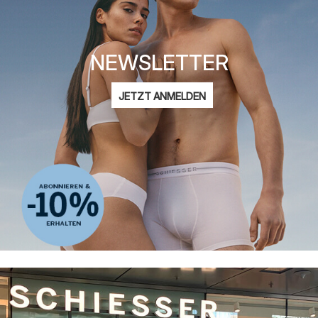
NEWSLETTER
E-
JETZT ANMELDEN
Mail-
Ich bin interessiert an:
Adresse
Damenmode
Herrenmode
Kindermode
ADIDAS
Datenschutzerklärung