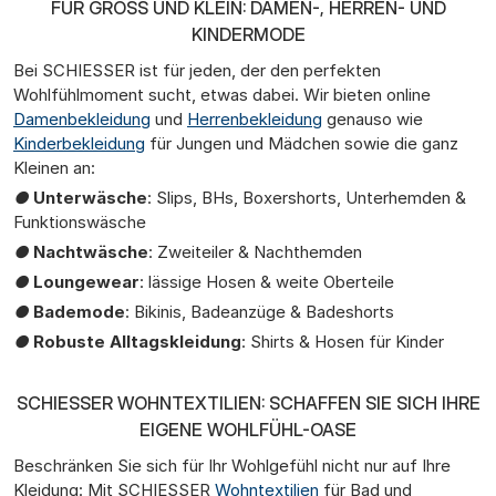
FÜR GROSS UND KLEIN: DAMEN-, HERREN- UND K
INDERMODE
Bei SCHIESSER ist für jeden, der den perfekten
Wohlfühlmoment sucht, etwas dabei. Wir bieten online
Damenbekleidung
und
Herrenbekleidung
genauso wie
Kinderbekleidung
für Jungen und Mädchen sowie die ganz
Kleinen an:
●
Unterwäsche
: Slips, BHs, Boxershorts, Unterhemden &
Funktionswäsche
●
Nachtwäsche
: Zweiteiler & Nachthemden
●
Loungewear
: lässige Hosen & weite Oberteile
●
Bademode
: Bikinis, Badeanzüge & Badeshorts
●
Robuste Alltagskleidung
: Shirts & Hosen für Kinder
SCHIESSER WOHNTEXTILIEN: SCHAFFEN SIE SICH IHRE
EIGENE WOHLFÜHL-OASE
Beschränken Sie sich für Ihr Wohlgefühl nicht nur auf Ihre
Kleidung: Mit SCHIESSER
Wohntextilien
für Bad und