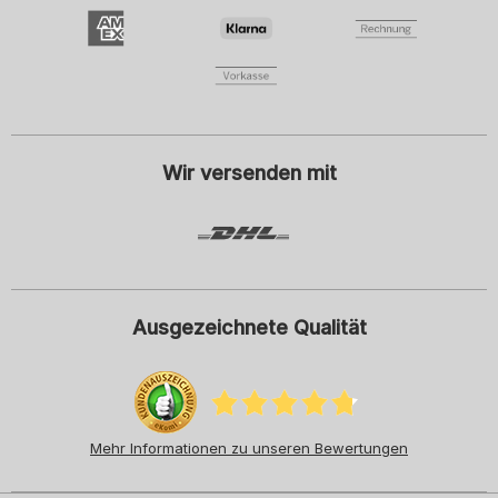
Damenmode
Herrenmode
Kindermode
ADIDAS
Ich willige mit dem Klick auf Anmelden ein, den Newsletter oder
personalisierte Werbung der SCHIESSER GmbH zu erhalten und
beachte und akzeptiere hiermit auch die Hinweise und Erläuterungen in
der
Datenschutzerklärung
, insbesondere die Hinweise unter dem Punkt
"Newsletter". Diese Einwilligung kann ich jederzeit mit Wirkung für die
Zukunft widerrufen.
Wir versenden mit
Ausgezeichnete Qualität
Mehr Informationen zu unseren Bewertungen