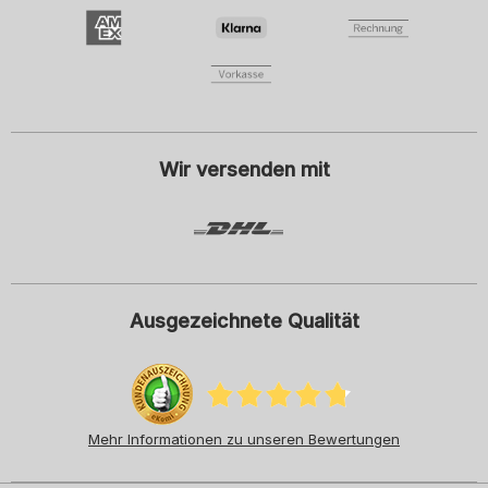
Damenmode
Herrenmode
Kindermode
ADIDAS
Ich willige mit dem Klick auf Anmelden ein, den Newsletter oder
personalisierte Werbung der SCHIESSER GmbH zu erhalten und
beachte und akzeptiere hiermit auch die Hinweise und Erläuterungen in
der
Datenschutzerklärung
, insbesondere die Hinweise unter dem Punkt
"Newsletter". Diese Einwilligung kann ich jederzeit mit Wirkung für die
Zukunft widerrufen.
Wir versenden mit
Ausgezeichnete Qualität
Mehr Informationen zu unseren Bewertungen