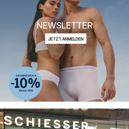
NEWSLETTER
E-
JETZT ANMELDEN
Mail-
Ich bin interessiert an:
Adresse
Damenmode
Herrenmode
Kindermode
ADIDAS
Datenschutzerklärung