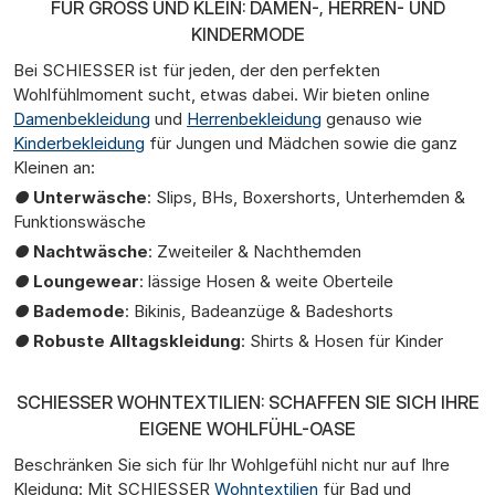
FÜR GROSS UND KLEIN: DAMEN-, HERREN- UND K
INDERMODE
Bei SCHIESSER ist für jeden, der den perfekten
Wohlfühlmoment sucht, etwas dabei. Wir bieten online
Damenbekleidung
und
Herrenbekleidung
genauso wie
Kinderbekleidung
für Jungen und Mädchen sowie die ganz
Kleinen an:
●
Unterwäsche
: Slips, BHs, Boxershorts, Unterhemden &
Funktionswäsche
●
Nachtwäsche
: Zweiteiler & Nachthemden
●
Loungewear
: lässige Hosen & weite Oberteile
●
Bademode
: Bikinis, Badeanzüge & Badeshorts
●
Robuste Alltagskleidung
: Shirts & Hosen für Kinder
SCHIESSER WOHNTEXTILIEN: SCHAFFEN SIE SICH IHRE
EIGENE WOHLFÜHL-OASE
Beschränken Sie sich für Ihr Wohlgefühl nicht nur auf Ihre
Kleidung: Mit SCHIESSER
Wohntextilien
für Bad und