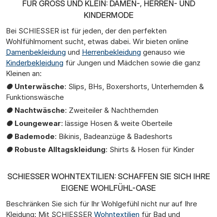
FÜR GROSS UND KLEIN: DAMEN-, HERREN- UND K
INDERMODE
Bei SCHIESSER ist für jeden, der den perfekten
Wohlfühlmoment sucht, etwas dabei. Wir bieten online
Damenbekleidung
und
Herrenbekleidung
genauso wie
Kinderbekleidung
für Jungen und Mädchen sowie die ganz
Kleinen an:
●
Unterwäsche
: Slips, BHs, Boxershorts, Unterhemden &
Funktionswäsche
●
Nachtwäsche
: Zweiteiler & Nachthemden
●
Loungewear
: lässige Hosen & weite Oberteile
●
Bademode
: Bikinis, Badeanzüge & Badeshorts
●
Robuste Alltagskleidung
: Shirts & Hosen für Kinder
SCHIESSER WOHNTEXTILIEN: SCHAFFEN SIE SICH IHRE
EIGENE WOHLFÜHL-OASE
Beschränken Sie sich für Ihr Wohlgefühl nicht nur auf Ihre
Kleidung: Mit SCHIESSER
Wohntextilien
für Bad und