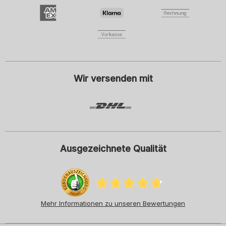
Damenmode
Herrenmode
Kindermode
ADIDAS
Ich willige mit dem Klick auf Anmelden ein, den Newsletter oder
personalisierte Werbung der SCHIESSER GmbH zu erhalten und
beachte und akzeptiere hiermit auch die Hinweise und Erläuterungen in
der
Datenschutzerklärung
, insbesondere die Hinweise unter dem Punkt
"Newsletter". Diese Einwilligung kann ich jederzeit mit Wirkung für die
Zukunft widerrufen.
Wir versenden mit
Ausgezeichnete Qualität
Mehr Informationen zu unseren Bewertungen