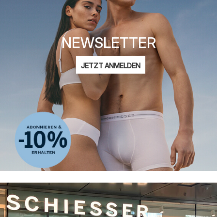
NEWSLETTER
E-
JETZT ANMELDEN
Mail-
Ich bin interessiert an:
Adresse
Damenmode
Herrenmode
Kindermode
ADIDAS
Datenschutzerklärung