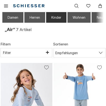
Haupt
Mobiles
Wunsc
Navigation
Menu
einblenden
Damen
Herren
Kinder
Wohnen
Neu
„Air“
7
Artikel
Filtern
Sortieren
Filter