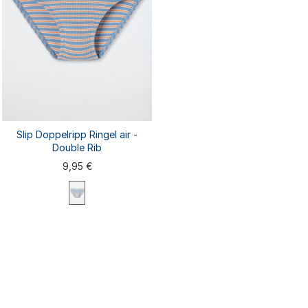
Slip Doppelripp Ringel air -
Double Rib
9,95 €
92
98
104
116
140