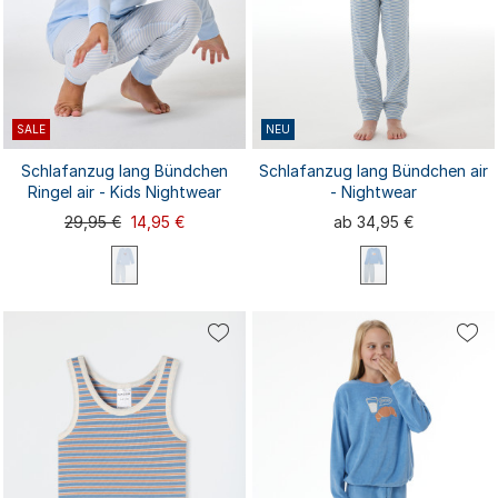
SALE
NEU
Schlafanzug lang Bündchen
Schlafanzug lang Bündchen air
Ringel air - Kids Nightwear
- Nightwear
29,95 €
14,95 €
ab 34,95 €
92
116
116
128
140
98
104
128
98
104
152
164
176
140