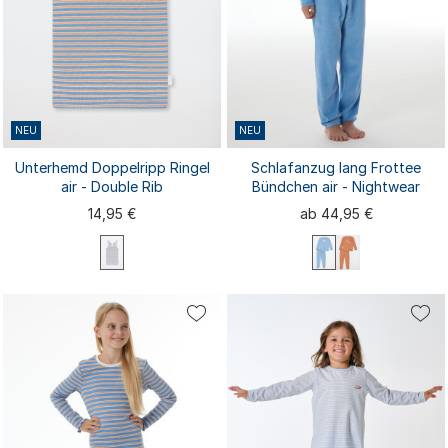
NEU
NEU
Unterhemd Doppelripp Ringel
Schlafanzug lang Frottee
air - Double Rib
Bündchen air - Nightwear
14,95 €
ab 44,95 €
92
98
104
116
128
98
104
116
128
140
140
152
164
176