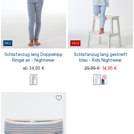
NEU
SALE
Schlafanzug lang Doppelripp
Schlafanzug lang gestreift
Ringel air - Nightwear
blau - Kids Nightwear
ab 34,95 €
29,95 €
14,95 €
98
104
116
128
140
92
98
104
116
128
152
164
176
140