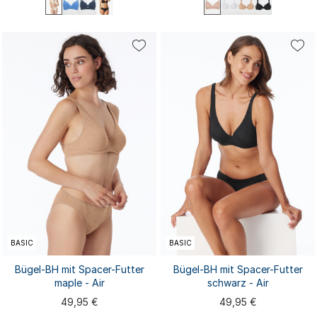
70A
70B
70C
70D
75A
75E
75B
75C
75D
80A
75B
75C
75D
80A
80B
80B
80C
80D
80E
85A
80C
80D
85A
...
...
85B
85C
85D
BASIC
BASIC
Bügel-BH mit Spacer-Futter
Bügel-BH mit Spacer-Futter
maple - Air
schwarz - Air
49,95 €
49,95 €