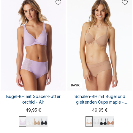
80D
85B
80B
80C
85A
75B
75C
75D
80A
80B
...
...
85C
85D
90A
80C
80D
85A
BASIC
Bügel-BH mit Spacer-Futter
Schalen-BH mit Bügel und
orchid - Air
gleitenden Cups maple -
Unique Micro
49,95 €
49,95 €