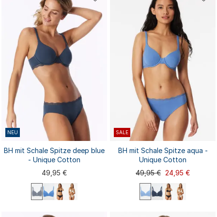
NEU
SALE
BH mit Schale Spitze deep blue
BH mit Schale Spitze aqua -
- Unique Cotton
Unique Cotton
49,95 €
49,95 €
24,95 €
75D
70B
70C
70D
75A
75B
75C
80A
70A
75A