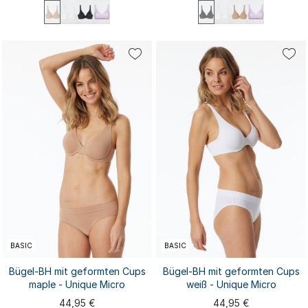
75B
75C
75D
75E
80B
75B
75C
75D
75E
80B
80C
80D
80E
85B
85C
80C
80D
80E
85B
85C
85D
85E
90B
...
85D
85E
90B
...
BASIC
BASIC
Bügel-BH mit geformten Cups
Bügel-BH mit geformten Cups
maple - Unique Micro
weiß - Unique Micro
44,95 €
44,95 €