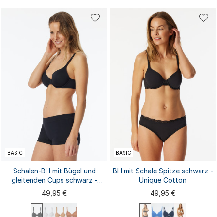
75A
75C
75D
75E
75B
75C
75D
75E
80B
75B
80A
80C
80D
80E
80C
80D
80E
85B
85C
80B
85A
85B
85C
...
85D
85E
90B
...
BASIC
BASIC
Schalen-BH mit Bügel und
BH mit Schale Spitze schwarz -
gleitenden Cups schwarz -
Unique Cotton
Unique Micro
49,95 €
49,95 €