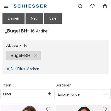
Haupt
Mobiles
Wunsc
Navigation
Menu
einblenden
Damen
Neu
Sale
„Bügel BH“
16
Artikel
Aktive Filter
Bügel-BH
Alle Filter löschen
Filtern
Sortieren
Filter