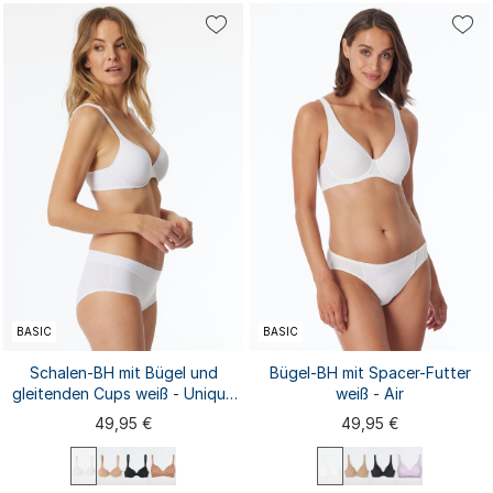
75B
75C
75D
75E
80B
75A
75B
75C
75D
75E
80C
80D
80E
85B
85C
80A
80B
80C
80D
80E
85D
85E
90B
...
85B
85C
...
85A
BASIC
BASIC
Schalen-BH mit Bügel und
Bügel-BH mit Spacer-Futter
gleitenden Cups weiß - Unique
weiß - Air
Micro
49,95 €
49,95 €