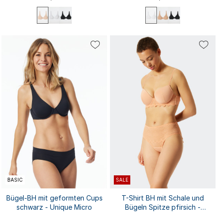
75B
75C
75D
75E
80B
75B
75C
75D
75E
80B
80C
80D
80E
85B
85C
80C
80D
80E
85B
85C
85D
85E
90B
...
85D
85E
90B
...
BASIC
SALE
Bügel-BH mit geformten Cups
T-Shirt BH mit Schale und
schwarz - Unique Micro
Bügeln Spitze pfirsich -
Feminine Lace