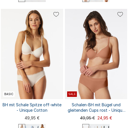
75A
75B
75C
75D
75E
70A
70B
70C
70D
75A
80A
80B
80C
80D
80E
75B
75C
75D
80A
80B
85A
85B
85C
...
80C
80D
85A
...
BASIC
SALE
BH mit Schale Spitze off-white
Schalen-BH mit Bügel und
- Unique Cotton
gleitenden Cups rost - Unique
Micro
49,95 €
49,95 €
24,95 €