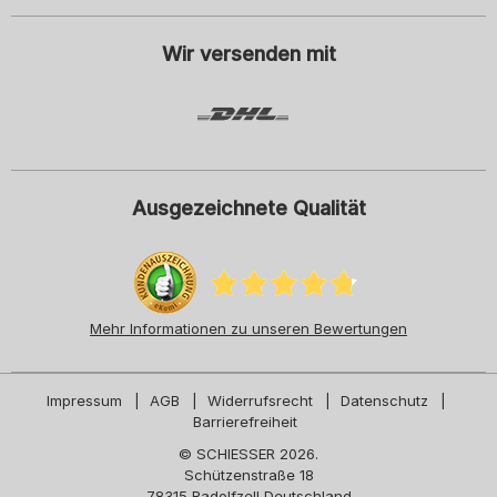
der
Datenschutzerklärung
, insbesondere die Hinweise unter dem Punkt
"Newsletter". Diese Einwilligung kann ich jederzeit mit Wirkung für die
Zukunft widerrufen.
Wir versenden mit
Ausgezeichnete Qualität
Mehr Informationen zu unseren Bewertungen
Impressum
AGB
Widerrufsrecht
Datenschutz
Barrierefreiheit
© SCHIESSER 2026.
Schützenstraße 18
78315 Radolfzell Deutschland