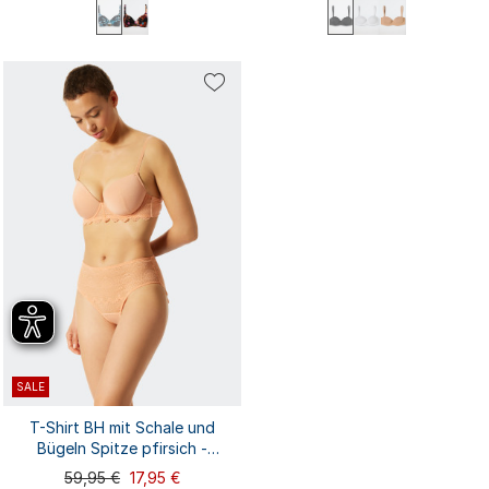
75A
75B
75C
75D
80A
36A
36B
36C
36D
38A
80B
80C
80D
85A
85B
38B
38C
38D
40A
40B
...
85C
85D
90A
...
40C
40D
42A
SALE
T-Shirt BH mit Schale und
Bügeln Spitze pfirsich -
Feminine Lace
59,95 €
17,95 €