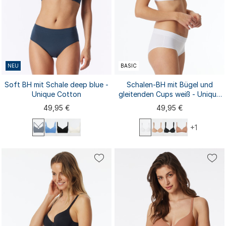
NEU
BASIC
Soft BH mit Schale deep blue -
Schalen-BH mit Bügel und
Unique Cotton
gleitenden Cups weiß - Unique
Micro
49,95 €
49,95 €
+1
75A
75B
75D
80A
75A
75C
75D
75E
75C
75B
80B
80C
80D
80A
80B
80C
80D
80E
85A
85B
85C
...
85A
85B
85C
...
85D
90A