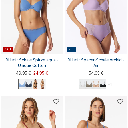
SALE
NEU
BH mit Schale Spitze aqua -
BH mit Spacer-Schale orchid -
Unique Cotton
Air
49,95 €
24,95 €
54,95 €
+1
70B
70C
70D
75A
75B
75C
75D
75E
70A
75A
75C
80A
80B
80C
80D
80E
75B
75D
80A
80B
80D
...
85A
85B
85C
...
80C
85A