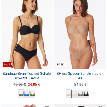
38C
40A
40B
42A
38B
38C
40A
40B
40C
38D
42B
42C
44A
...
40C
42A
...
40D
SALE
BASIC
Bandeau-Bikini-Top mit Schale
BH mit Spacer-Schale maple -
schwarz - Aqua
Air
49,95 €
24,95 €
54,95 €
+1
36A
36B
36C
38A
38B
75A
75B
75C
75D
75E