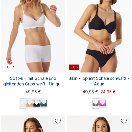
BASIC
SALE
Soft-BH mit Schale und
Bikini-Top mit Schale schwarz -
gleitenden Cups weiß - Unique
Aqua
Micro
49,95 €
49,95 €
24,95 €
75B
75C
75D
80A
36A
36B
36C
36D
75A
38A
80B
80C
80D
85B
38B
38C
38D
40A
40B
85A