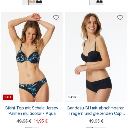
75A
75B
75C
75D
80A
70B
70A
70C
75A
75B
80B
80C
80D
85A
85B
75C
80A
80B
80C
85A
85C
85D
90A
...
...
85B
85C
90B
SALE
BASIC
Bikini-Top mit Schale Jersey
Bandeau-BH mit abnehmbaren
Palmen multicolor - Aqua
Trägern und gleitenden Cups
schwarz - Unique Micro
49,95 €
14,95 €
49,95 €