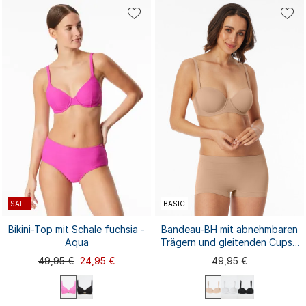
80A
80B
80C
80D
80E
80A
80B
80C
80D
80E
85A
85B
85C
...
85A
85B
85C
...
SALE
BASIC
Bikini-Top mit Schale fuchsia -
Bandeau-BH mit abnehmbaren
Aqua
Trägern und gleitenden Cups -
Unique Micro
49,95 €
24,95 €
49,95 €