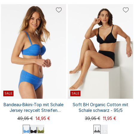
36A
36B
36C
36D
38A
75A
75B
75C
75D
80A
38B
38C
38D
40A
40B
80B
80C
80D
85A
85B
40C
42A
...
85C
85D
90A
...
40D
SALE
SALE
Bandeau-Bikini-Top mit Schale
Soft BH Organic Cotton mit
Jersey recycelt Streifen
Schale schwarz - 95/5
aquarium - Aqua
49,95 €
14,95 €
39,95 €
11,95 €