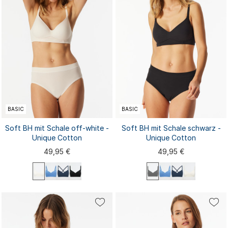
BASIC
BASIC
Soft BH mit Schale off-white -
Soft BH mit Schale schwarz -
Unique Cotton
Unique Cotton
49,95 €
49,95 €
70A
70B
70C
70D
75A
70A
70B
70C
70D
75A
75B
75C
75D
80A
80B
75B
75C
75D
80A
80B
80C
80D
85A
...
80C
80D
85A
...