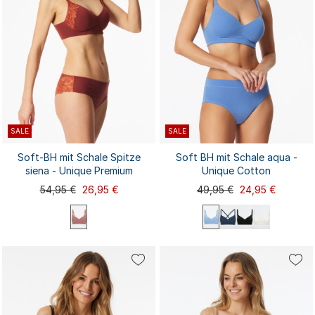
SALE
SALE
Soft-BH mit Schale Spitze
Soft BH mit Schale aqua -
siena - Unique Premium
Unique Cotton
54,95 €
26,95 €
49,95 €
24,95 €
70A
70B
70C
70D
70A
70C
70D
75A
70B
75A
75C
75D
80B
75B
80A
75B
75C
75D
80A
80B
...
...
80C
80D
85A
80C
80D
85A