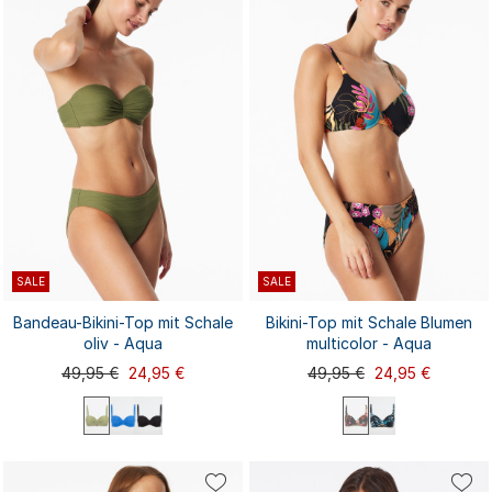
80C
80D
85A
...
80C
80D
85A
...
SALE
SALE
Bandeau-Bikini-Top mit Schale
Bikini-Top mit Schale Blumen
oliv - Aqua
multicolor - Aqua
49,95 €
24,95 €
49,95 €
24,95 €
36A
36B
36C
38A
38B
36A
36C
36B
36D
38A