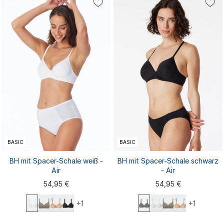
38C
40B
40C
42A
80A
80B
80C
80D
80E
40A
42B
42C
44A
...
85A
85B
85C
...
BASIC
BASIC
BH mit Spacer-Schale weiß -
BH mit Spacer-Schale schwarz
Air
- Air
54,95 €
54,95 €
+1
+1
75A
75B
75C
75D
75E
75A
75B
75C
75D
75E