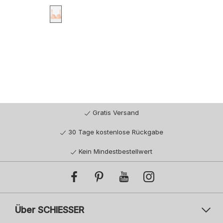
70A
70B
70C
75A
75B
75C
80A
80B
80C
85A
85B
85C
Gratis Versand
30 Tage kostenlose Rückgabe
Kein Mindestbestellwert
Über SCHIESSER