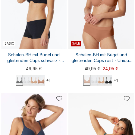
BASIC
SALE
Schalen-BH mit Bügel und
Schalen-BH mit Bügel und
gleitenden Cups schwarz -
gleitenden Cups rost - Unique
Unique Micro
Micro
49,95 €
49,95 €
24,95 €
+1
+1
75A
75B
75C
75D
75E
75E
75B
75C
75D
80A
80A
80B
80C
80D
80E
80B
80C
80D
80E
85A
85A
85B
85C
...
...
85B
85C
85D