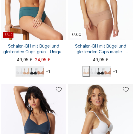
SALE
BASIC
Schalen-BH mit Bügel und
Schalen-BH mit Bügel und
gleitenden Cups grün - Unique
gleitenden Cups maple -
Micro
Unique Micro
49,95 €
24,95 €
49,95 €
+1
+1
75C
75A
75B
75C
75D
75E
75A
75B
75D
75E
80A
80B
80C
80D
80E
80A
80B
80C
80D
80E
...
85B
85C
...
85A
85B
85C
85A