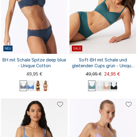
NEU
SALE
BH mit Schale Spitze deep blue
Soft-BH mit Schale und
- Unique Cotton
gleitenden Cups grün - Unique
Micro
49,95 €
49,95 €
24,95 €
75D
80A
75C
75A
75B
75C
75A
75B
75D
80A
80B
80C
80D
85A
85B
80B
80C
80D
85A
85B
85C
85D
90A
...
...
85C
85D
90A