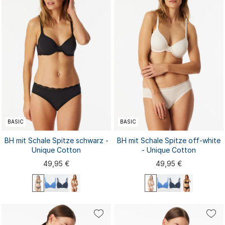
85C
85D
...
40C
42A
...
90A
40D
BASIC
BASIC
BH mit Schale Spitze schwarz -
BH mit Schale Spitze off-white
Unique Cotton
- Unique Cotton
49,95 €
49,95 €
70A
70B
70C
70D
75A
70A
70B
70C
70D
75A
75B
75C
75D
80A
80B
75B
75C
75D
80A
80B