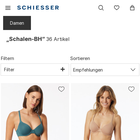
Haupt
Mobiles
Wunsc
Navigation
Menu
einblenden
Damen
„Schalen-BH“
36
Artikel
Filtern
Sortieren
Filter