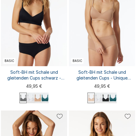
BASIC
BASIC
Soft-BH mit Schale und
Soft-BH mit Schale und
gleitenden Cups schwarz -
gleitenden Cups - Unique
Unique Micro
Micro
49,95 €
49,95 €
75A
75B
75C
75D
80A
75A
75B
75C
75D
80A
80B
80C
80D
85A
85B
80B
80D
85A
85B
80C
85C
85D
90A
...
85C
85D
90A
...