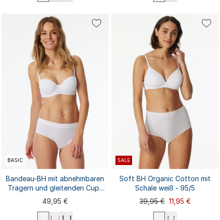
36B
70B
70C
36A
36C
38A
38B
70A
75A
75B
38C
40A
40B
40C
42A
75C
80A
80B
80C
85A
...
...
42B
42C
44A
85B
85C
90B
BASIC
SALE
Bandeau-BH mit abnehmbaren
Soft BH Organic Cotton mit
Trägern und gleitenden Cups
Schale weiß - 95/5
weiß - Unique Micro
49,95 €
39,95 €
11,95 €