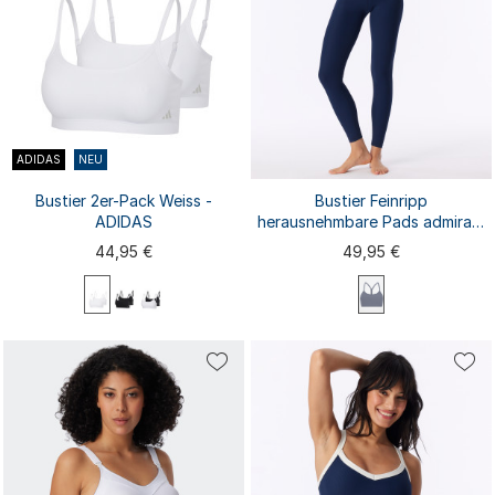
ADIDAS
NEU
Bustier 2er-Pack Weiss -
Bustier Feinripp
ADIDAS
herausnehmbare Pads admiral -
SCHIESSER Active
44,95 €
49,95 €
XS
S
L
XL
M
XXL
XS
S
M
L
XL