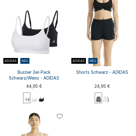
ADIDAS
NEU
ADIDAS
NEU
Bustier 2er-Pack
Shorts Schwarz - ADIDAS
Schwarz/Weiss - ADIDAS
44,95 €
24,95 €
M
L
XL
XS
S
M
L
XL
XS
S
XXL
XXL