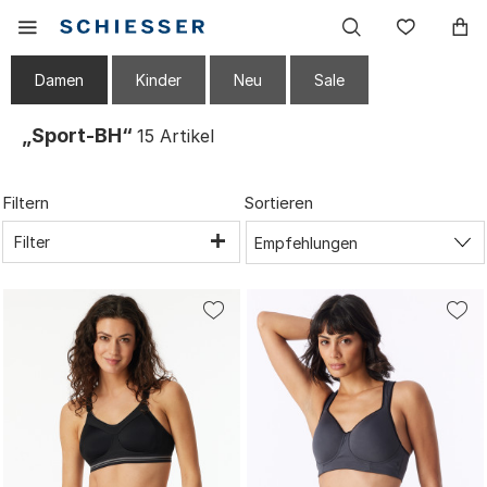
Haupt
Mobiles
Wunsc
Navigation
Menu
einblenden
Damen
Kinder
Neu
Sale
„Sport-BH“
15
Artikel
Filtern
Sortieren
Filter