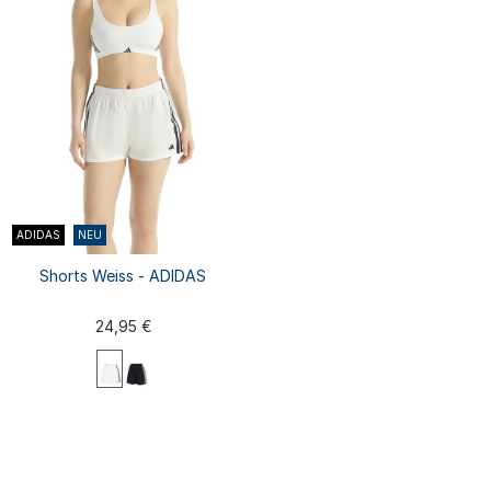
ADIDAS
NEU
Shorts Weiss - ADIDAS
24,95 €
XS
S
M
L
XL
XXL