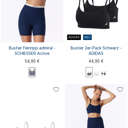
ADIDAS
NEU
Bustier Feinripp admiral -
Bustier 2er-Pack Schwarz -
SCHIESSER Active
ADIDAS
54,95 €
44,95 €
XS
S
M
L
XL
XS
S
M
L
XL
XXL