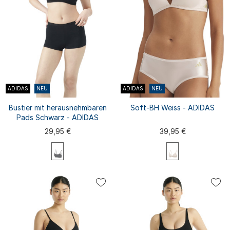
ADIDAS
NEU
ADIDAS
NEU
Bustier mit herausnehmbaren
Soft-BH Weiss - ADIDAS
Pads Schwarz - ADIDAS
29,95 €
39,95 €
XS
S
M
L
XL
S
M
L
XL
XXL
XXL