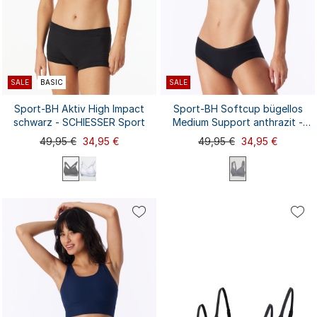
SALE
BASIC
SALE
Sport-BH Aktiv High Impact
Sport-BH Softcup bügellos
schwarz - SCHIESSER Sport
Medium Support anthrazit -
Active
49,95 €
34,95 €
49,95 €
34,95 €
70A
70B
70C
75A
75B
70A
70B
70C
70D
75A
80A
75D
75C
75D
75E
80B
75B
75C
80A
80B
...
...
80C
80D
80E
80C
80D
85A