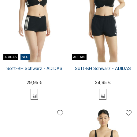
ADIDAS
NEU
ADIDAS
Soft-BH Schwarz - ADIDAS
Soft-BH Schwarz - ADIDAS
29,95 €
34,95 €
XS
S
M
L
XL
XS
S
M
L
XL
XXL
XXL