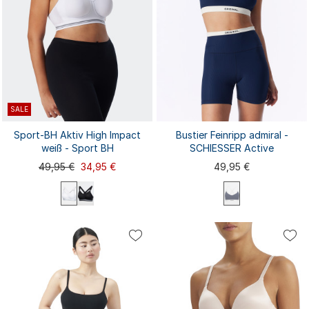
SALE
Sport-BH Aktiv High Impact
Bustier Feinripp admiral -
weiß - Sport BH
SCHIESSER Active
49,95 €
34,95 €
49,95 €
70A
70B
70C
75A
75B
75C
75D
75E
80A
80B
...
XS
S
M
L
XL
80C
80D
80E