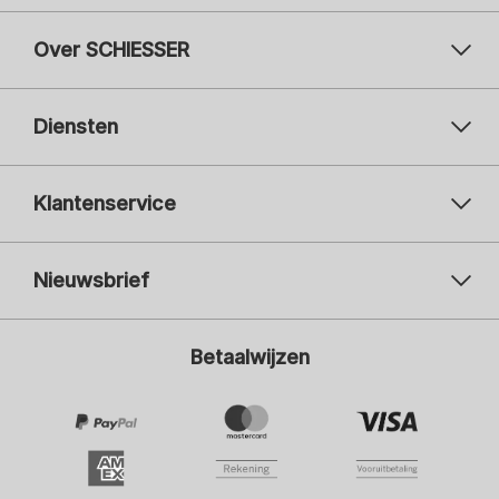
Over SCHIESSER
Diensten
Klantenservice
Nieuwsbrief
Uw e-mailadres
Uw 
Betaalwijzen
Aanmelden
Ik ben geïnteresseerd in:
Damesmode
Herenmode
Kindermode
ADIDAS