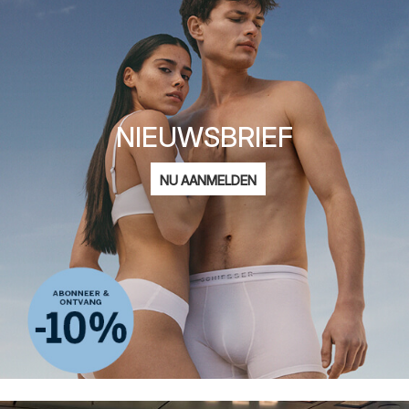
NIEUWSBRIEF
E-
NU AANMELDEN
mailadres
Ik ben geïnteresseerd in:
Damesmode
Herenmode
Kindermode
ADIDAS
Privacy Policy