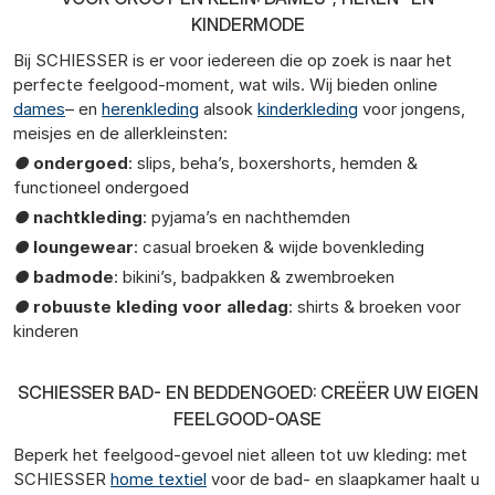
KINDERMODE
Bij SCHIESSER is er voor iedereen die op zoek is naar het
perfecte feelgood-moment, wat wils. Wij bieden online
dames
– en
herenkleding
alsook
kinderkleding
voor jongens,
meisjes en de allerkleinsten:
●
ondergoed
: slips, beha’s, boxershorts, hemden &
functioneel ondergoed
●
nachtkleding
: pyjama’s en nachthemden
●
loungewear
: casual broeken & wijde bovenkleding
●
badmode
: bikini’s, badpakken & zwembroeken
●
robuuste kleding voor alledag
: shirts & broeken voor
kinderen
SCHIESSER BAD- EN BEDDENGOED: CREËER UW EIGEN
FEELGOOD-OASE
Beperk het feelgood-gevoel niet alleen tot uw kleding: met
SCHIESSER
home textiel
voor de bad- en slaapkamer haalt u