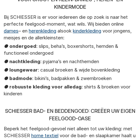
KINDERMODE
Bij SCHIESSER is er voor iedereen die op zoek is naar het
perfecte feelgood-moment, wat wils. Wij bieden online
dames
– en
herenkleding
alsook
kinderkleding
voor jongens,
meisjes en de allerkleinsten:
●
ondergoed
: slips, beha’s, boxershorts, hemden &
functioneel ondergoed
●
nachtkleding
: pyjama’s en nachthemden
●
loungewear
: casual broeken & wijde bovenkleding
●
badmode
: bikini’s, badpakken & zwembroeken
●
robuuste kleding voor alledag
: shirts & broeken voor
kinderen
SCHIESSER BAD- EN BEDDENGOED: CREËER UW EIGEN
FEELGOOD-OASE
Beperk het feelgood-gevoel niet alleen tot uw kleding: met
SCHIESSER
home textiel
voor de bad- en slaapkamer haalt u