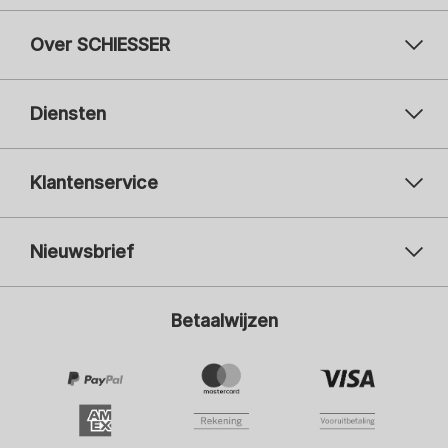
Over SCHIESSER
Diensten
Klantenservice
Nieuwsbrief
Uw e-mailadres
Uw 
Betaalwijzen
Aanmelden
Ik ben geïnteresseerd in:
Damesmode
Herenmode
Kindermode
ADIDAS