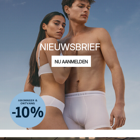
NIEUWSBRIEF
E-
NU AANMELDEN
mailadres
Ik ben geïnteresseerd in:
Damesmode
Herenmode
Kindermode
ADIDAS
Privacy Policy