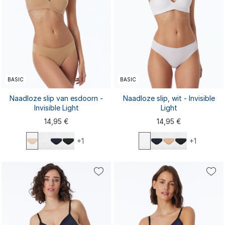
BASIC
BASIC
Naadloze slip van esdoorn -
Naadloze slip, wit - Invisible
Invisible Light
Light
14,95 €
14,95 €
+1
+1
XS
S
M
L
XL
XS
S
M
L
XL
XXL
XXL