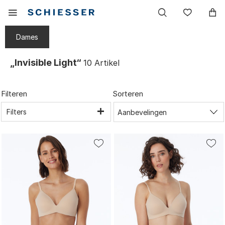
Hoofdnavigatie
Mobiel
Verlang
menu
tonen
Dames
„Invisible Light“
10
Artikel
Filteren
Sorteren
Filters