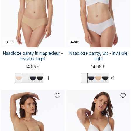
BASIC
BASIC
Naadloze panty in maplekleur -
Naadloze panty, wit - Invisible
Invisible Light
Light
14,95 €
14,95 €
+1
+1
XS
S
M
L
XL
XS
S
M
L
XL
XXL
XXL