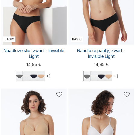
BASIC
BASIC
Naadloze slip, zwart - Invisible
Naadloze panty, zwart -
Light
Invisible Light
14,95 €
14,95 €
+1
+1
XS
S
M
L
XL
XS
S
M
L
XL
XXL
XXL