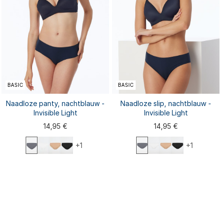
BASIC
BASIC
Naadloze panty, nachtblauw -
Naadloze slip, nachtblauw -
Invisible Light
Invisible Light
14,95 €
14,95 €
+1
+1
XS
S
M
L
XL
XS
S
M
L
XL
XXL
XXL