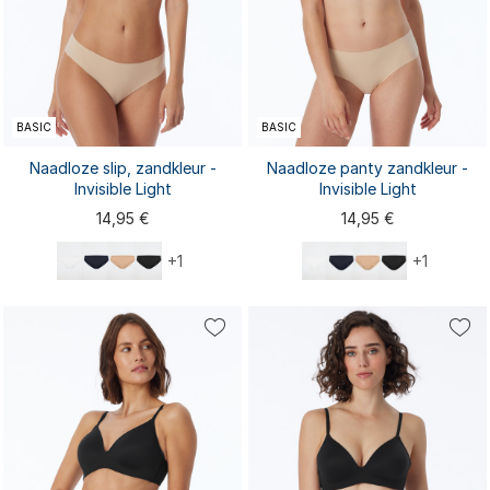
BASIC
BASIC
Naadloze slip, zandkleur -
Naadloze panty zandkleur -
Invisible Light
Invisible Light
14,95 €
14,95 €
+1
+1
XS
S
M
L
XL
XS
S
M
L
XL
XXL
XXL