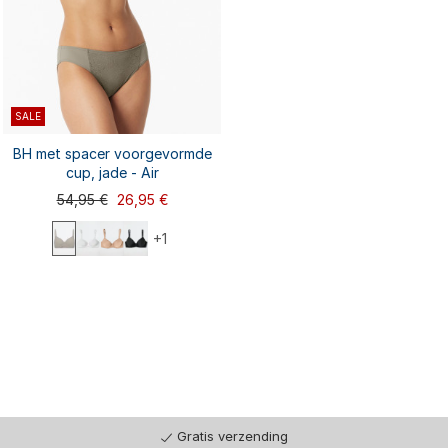
SALE
BH met spacer voorgevormde
cup, jade - Air
54,95 €
26,95 €
+1
75A
75B
75C
75D
75E
80A
80B
80C
80D
80E
...
85A
85B
85C
Gratis verzending