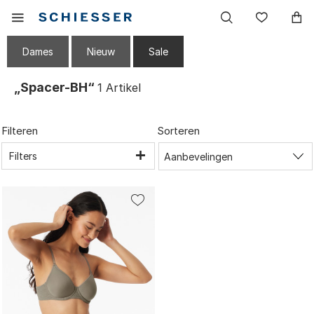
Hoofdnavigatie
Mobiel
Verlang
menu
tonen
Dames
Nieuw
Sale
„Spacer-BH“
1
Artikel
Filteren
Sorteren
Filters