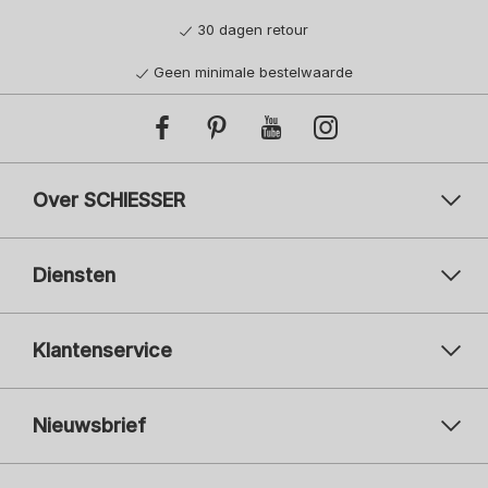
30 dagen retour
Geen minimale bestelwaarde
Over SCHIESSER
Diensten
Klantenservice
Nieuwsbrief
Uw e-mailadres
Uw 