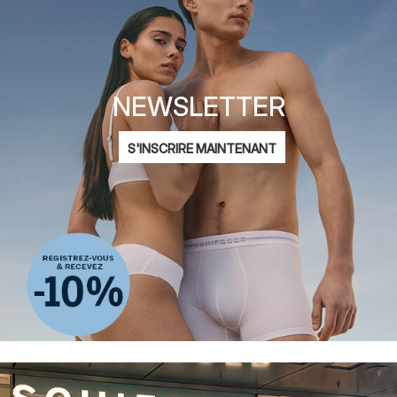
NEWSLETTER
Adresse
S'INSCRIRE MAINTENANT
mail
Je suis intéressé par :
Mode féminine
Mode masculine
Mode enfantine
ADIDAS
Déclaration de
protection des données