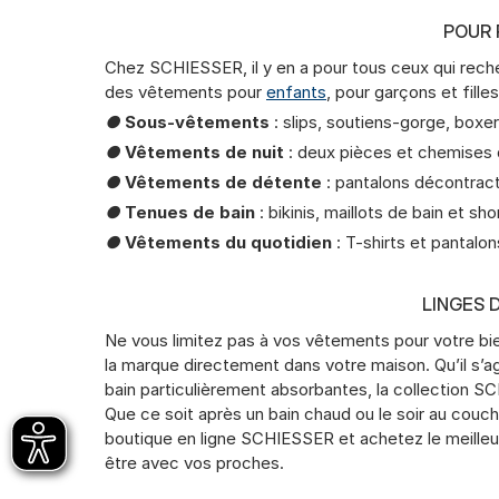
POUR 
Chez SCHIESSER, il y en a pour tous ceux qui rec
des vêtements pour
enfants
, pour garçons et filles
●
Sous-vêtements
: slips, soutiens-gorge, box
●
Vêtements de nuit
: deux pièces et chemises 
●
Vêtements de détente
: pantalons décontract
●
Tenues de bain
: bikinis, maillots de bain et sh
●
Vêtements du quotidien
: T-shirts et pantalo
LINGES 
Ne vous limitez pas à vos vêtements pour votre bi
la marque directement dans votre maison. Qu’il s’ag
bain particulièrement absorbantes, la collection 
Que ce soit après un bain chaud ou le soir au cou
boutique en ligne SCHIESSER et achetez le meilleu
être avec vos proches.