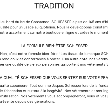
TRADITION
l au bord du lac de Constance, SCHIESSER a plus de 145 ans d’h
alité pour un usage au quotidien. Nous la développons constamme
 notre assortiment sur notre boutique en ligne et créez le mome
LA FORMULE BIEN-ÊTRE SCHIESSER
 Non, c’est notre formule bien-être ! Les tissus de la marque
rend doux et confortables à porter. D’un autre côté, nos vêtemen
ner une qualité de vie aux personnes qui portent nos vêtement
A QUALITÉ SCHIESSER QUE VOUS SENTEZ SUR VOTRE PE
qualité supérieure. Tout comme Jaques Schiesser lors de la fondat
de fabrication et surtout à la longévité. Nos vêtements et nos li
utilisation. Nos vêtements vous accompagneront, vous et vos pr
présente depuis des générations.