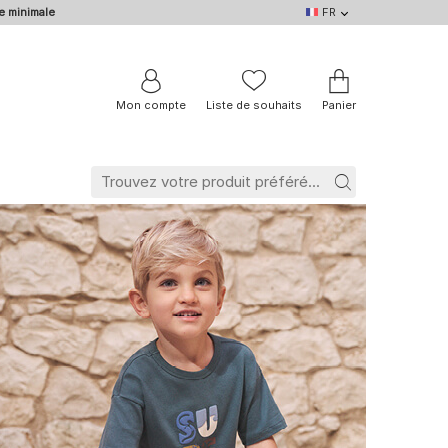
e minimale
FR
FR
DE
EN
IT
NL
BE
Mon compte
Liste de souhaits
Panier