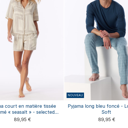
NOUVEAU
a court en matière tissée
Pyjama long bleu foncé - L
imé « seasalt » - selected
Soft
premium
89,95 €
89,95 €