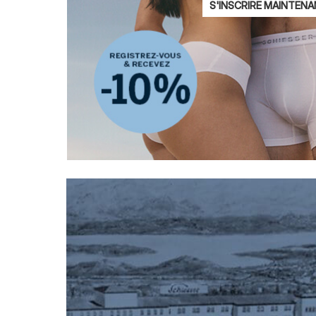
Adresse
S'INSCRIRE MAINTEN
mail
Je suis intéressé par
Mode féminine
Mode masculine
M
ADIDAS
Déclaration de protection des données