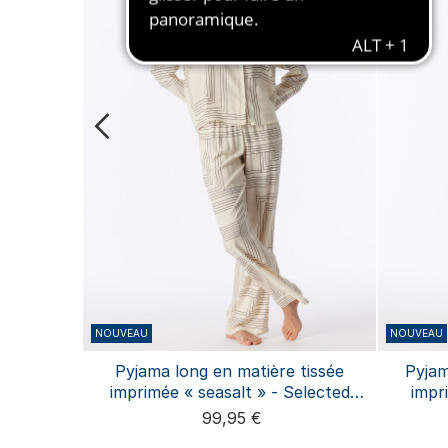
NOUVEAU
NOUVEAU
- Modern
Pyjama long en matière tissée
Pyjam
imprimée « seasalt » - Selected
impr
Premium
99,95 €