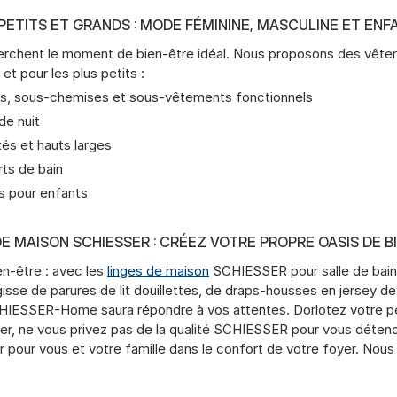
PETITS ET GRANDS : MODE FÉMININE, MASCULINE ET ENF
herchent le moment de bien-être idéal. Nous proposons des vête
 et pour les plus petits :
ers, sous-chemises et sous-vêtements fonctionnels
de nuit
és et hauts larges
orts de bain
ns pour enfants
DE MAISON SCHIESSER : CRÉEZ VOTRE PROPRE OASIS DE B
en-être : avec les
linges de maison
SCHIESSER pour salle de bain 
isse de parures de lit douillettes, de draps-housses en jersey de
SCHIESSER-Home saura répondre à vos attentes. Dorlotez votre pe
cher, ne vous privez pas de la qualité SCHIESSER pour vous déte
r pour vous et votre famille dans le confort de votre foyer. N