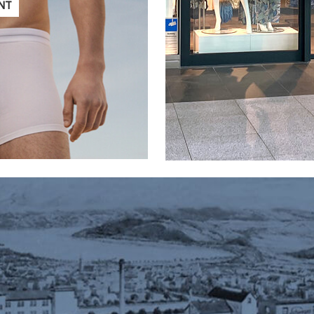
ANT
 :
ode enfantine