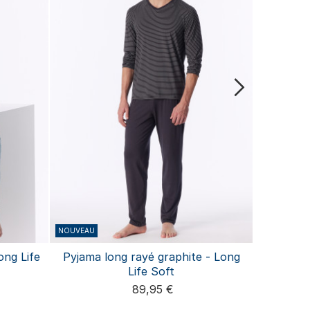
NOUVEAU
BASIC
ong Life
Pyjama long rayé graphite - Long
Pyjama lo
Life Soft
à carreau
89,95 €