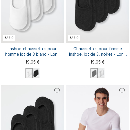
BASIC
BASIC
Inshoe-chaussettes pour
Chaussettes pour femme
homme lot de 3 blanc - Long
Inshoe, lot de 3, noires - Long
Life Cool
Life Cool
19,95 €
19,95 €
39/40
41/42
43/44
45/46
35/36
37/38
39/40
41/42