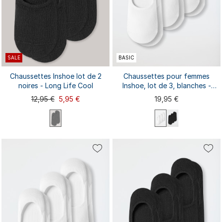
SALE
BASIC
Chaussettes Inshoe lot de 2
Chaussettes pour femmes
noires - Long Life Cool
Inshoe, lot de 3, blanches -
Long Life Cool
12,95 €
5,95 €
19,95 €
35/36
35/36
37/38
39/40
41/42
37/38
39/40
41/42