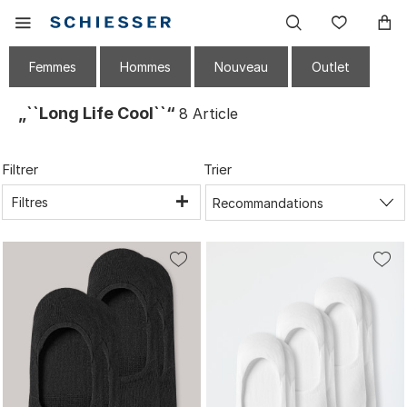
Navigation
Afficher
Liste
principale
le
de
menu
souhai
Femmes
Hommes
Nouveau
Outlet
mobile
„``Long Life Cool``“
8
Article
Filtrer
Trier
Filtres