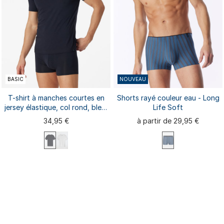
BASIC
NOUVEAU
T-shirt à manches courtes en
Shorts rayé couleur eau - Long
jersey élastique, col rond, bleu-
Life Soft
noir - Long Life Soft
34,95 €
à partir de 29,95 €
S
M
L
XL
XXL
S
M
L
XL
3XL
4XL
XXL