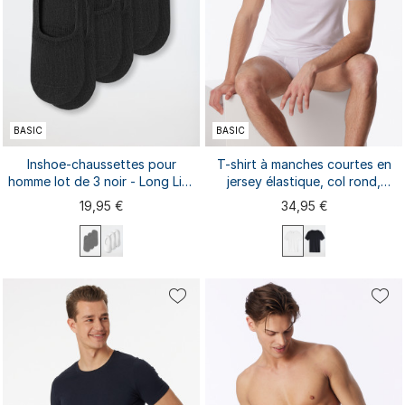
BASIC
BASIC
Inshoe-chaussettes pour
T-shirt à manches courtes en
homme lot de 3 noir - Long Life
jersey élastique, col rond,
Cool
blanc - Long Life Soft
19,95 €
34,95 €
39/40
41/42
45/46
S
M
L
XL
XXL
43/44