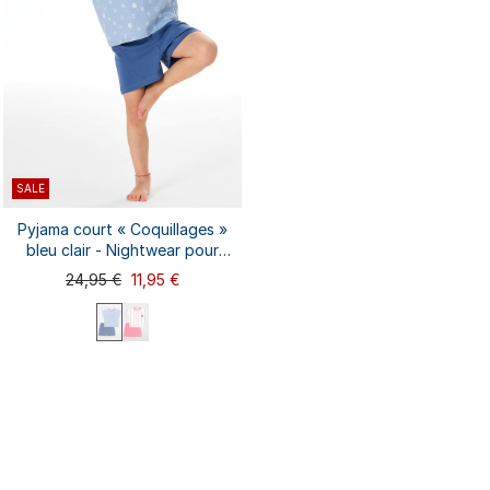
SALE
Pyjama court « Coquillages »
bleu clair - Nightwear pour
enfants
24,95 €
11,95 €
92
98
104
116
128
140