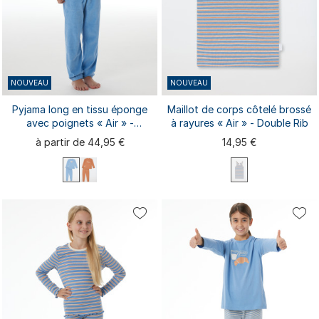
NOUVEAU
NOUVEAU
Pyjama long en tissu éponge
Maillot de corps côtelé brossé
avec poignets « Air » -
à rayures « Air » - Double Rib
Nightwear
à partir de 44,95 €
14,95 €
98
104
116
128
140
92
98
104
116
128
152
164
176
140