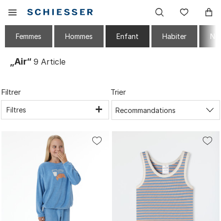
Navigation
Afficher
Liste
principale
le
de
menu
souhai
Femmes
Hommes
Enfant
Habiter
No
mobile
„Air“
9
Article
Filtrer
Trier
Filtres