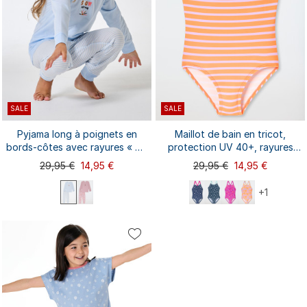
SALE
SALE
Pyjama long à poignets en
Maillot de bain en tricot,
bords-côtes avec rayures « Air
protection UV 40+, rayures
» - Nightwear pour enfants
rouge clair - Aqua
29,95 €
14,95 €
29,95 €
14,95 €
+1
116
92
98
104
116
128
92
98
104
128
140
140