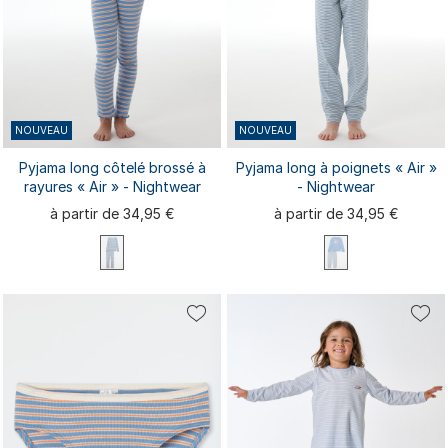
NOUVEAU
NOUVEAU
Pyjama long côtelé brossé à
Pyjama long à poignets « Air »
rayures « Air » - Nightwear
- Nightwear
à partir de 34,95 €
à partir de 34,95 €
98
104
116
128
140
116
128
140
98
104
152
164
176
152
164
176