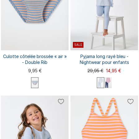
SALE
Culotte côtelée brossée « air »
Pyjama long rayé bleu -
- Double Rib
Nightwear pour enfants
9,95 €
29,95 €
14,95 €
92
98
104
116
128
92
98
104
116
140
140