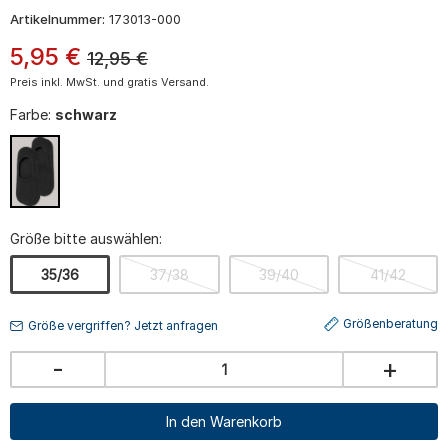
Artikelnummer:
173013-000
5
,
95
€
12,95
€
Preis inkl. MwSt. und gratis Versand.
Farbe:
schwarz
Größe bitte auswählen:
35/36
37/38
39/40
41/42
Größenberatung
Größe vergriffen? Jetzt anfragen
-
+
In den Warenkorb