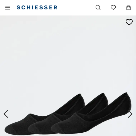
Haupt
Mobiles
Wunsc
Navigation
Menu
einblenden