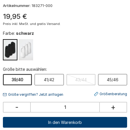
Artikelnummer:
183271-000
19
,
95
€
Preis inkl. MwSt. und gratis Versand.
Farbe:
schwarz
Größe bitte auswählen:
39/40
41/42
43/44
45/46
Größenberatung
Größe vergriffen? Jetzt anfragen
-
+
In den Warenkorb